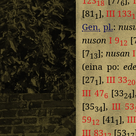
123
[77
],
18
6
[81
],
III 133
1
1
Gen.
pl.
:
nus
nuson
I 9
[
12
[7
];
nusan
I
13
(eina po:
ed
[27
],
III 33
1
20
III 47
[33
6
24
[35
],
III 53
34
59
[41
],
II
12
1
III 83
[53
12
17