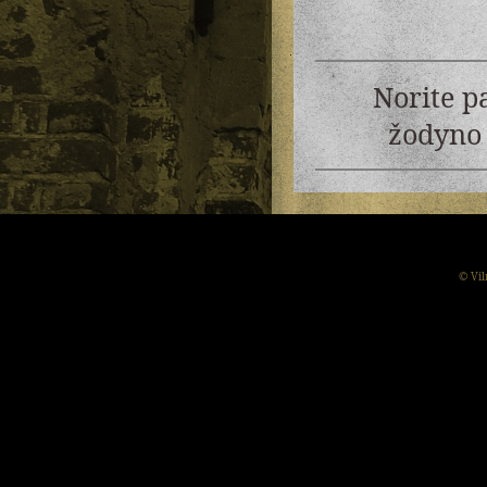
Norite p
žodyno 
© Vil