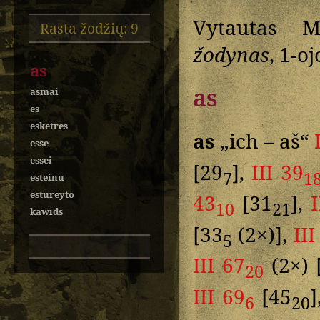
Vytautas M
Rasta žodžių: 9
žodynas
, 1-o
as
as
asmai
es
esketres
as
„ich – aš“
esse
essei
[29
],
III 39
7
1
esteinu
estureyto
43
[31
],
I
10
21
kawīds
[33
(2×)],
III
5
III 67
(2×) 
20
III 69
[45
6
20