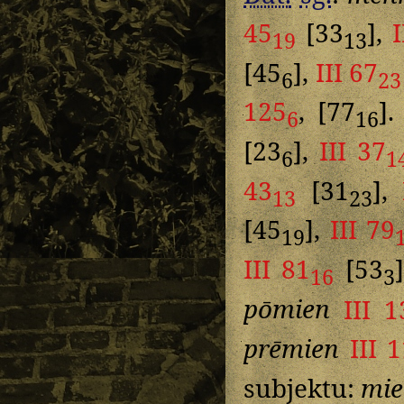
45
[33
],
I
19
13
[45
],
III 67
6
23
125
, [77
]
6
16
[23
],
III 37
6
1
43
[31
],
13
23
[45
],
III 79
19
III 81
[53
16
3
pōmien
III 1
prēmien
III 
subjektu:
mi