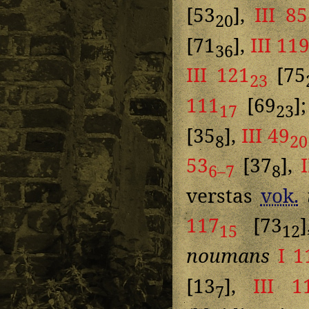
[53
],
III 85
20
[71
],
III 11
36
III 121
[75
23
111
[69
]
17
23
[35
],
III 49
8
20
53
[37
],
6–7
8
verstas
vok.
117
[73
15
12
noumans
I 1
[13
],
III 1
7