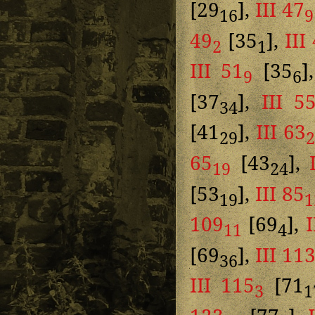
[29
],
III 47
16
9
49
[35
],
III
2
1
III 51
[35
]
9
6
[37
],
III 5
34
[41
],
III 63
29
65
[43
],
19
24
[53
],
III 85
19
1
109
[69
],
I
11
4
[69
],
III 11
36
III 115
[71
3
1