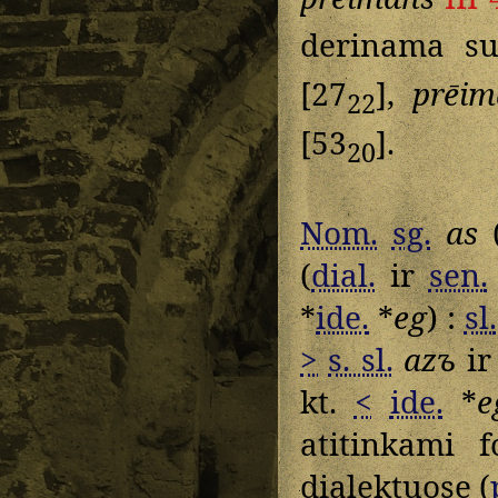
derinama su
[27
],
prēim
22
[53
].
20
Nom.
sg.
as
(
(
dial.
ir
sen.
*
ide.
*
eg
) :
sl.
>
s. sl.
azъ
i
kt.
<
ide.
*
e
atitinkami 
dialektuose (