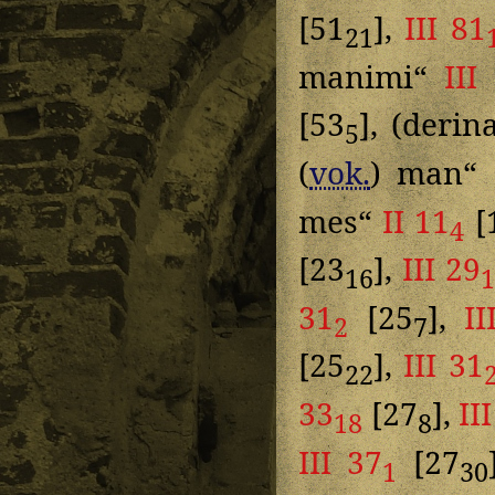
[51
],
III 81
21
manimi“
III
[53
], (deri
5
(
vok.
) man“
mes“
II 11
[
4
[23
],
III 29
16
31
[25
],
II
2
7
[25
],
III 31
22
33
[27
],
II
18
8
III 37
[27
1
30