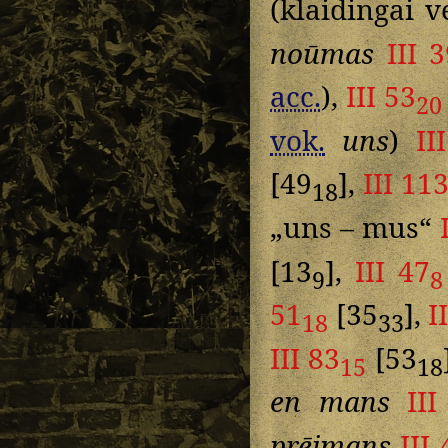
(klaidingai 
noūmas
III 
acc.
),
III 53
20
vok.
uns
)
II
[49
],
III 11
18
„uns – mus“
[13
],
III 47
9
8
51
[35
],
I
18
33
III 83
[53
15
18
en mans
III
prēimans
III