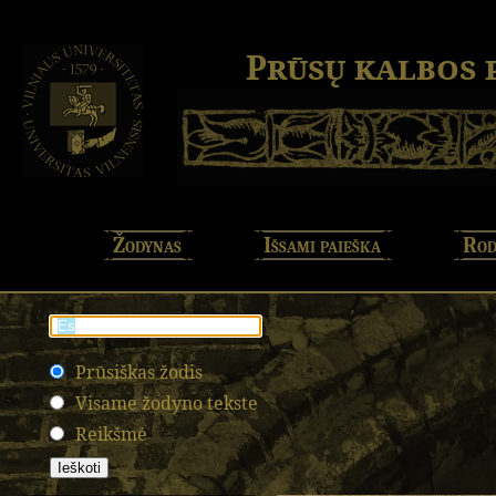
Prūsų kalbos
Žodynas
Išsami paieška
Rod
Prūsiškas žodis
Visame žodyno tekste
Reikšmė