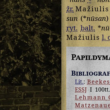
žr.
Mažiulis
sun
(*
nūsan
)
ryt.
balt.
*
nū
Mažiulis
l. 
Papildym
Bibliograf
Lit.
:
Beekes
ESSJ
I 100tt.
Lehmann
Matzenau