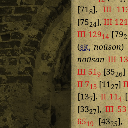
[71
],
III 11
8
[75
],
III 12
24
III 129
[79
14
2
(
sk.
noūson
)
noūsan
III 1
III 51
[35
] 
9
26
II 7
[11
]
I
13
27
[13
],
II 11
[
7
4
[33
],
III 53
27
65
[43
],
19
25