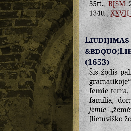
35tt.,
BĮSM
2
134tt.,
XXVII 
Liudij
&bdquo;Li
(1653)
Šis žodis pa
gramatikoje“
ſemie
terra,
familia, dom
ſemie
„žemė
[lietuviško ž