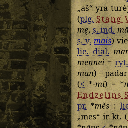
„aš“ yra tur
(
plg.
Stang
V
mę
,
s. ind.
m
s. v.
mais
) vi
lie.
dial.
ma
mennei
=
ryt.
man
) – padar
(
<
*
-mi
) = *
Endzelīns
S
pr.
*
mĕs
:
li
„mes“ ir kt. (
*
nāns
<
*
nōn