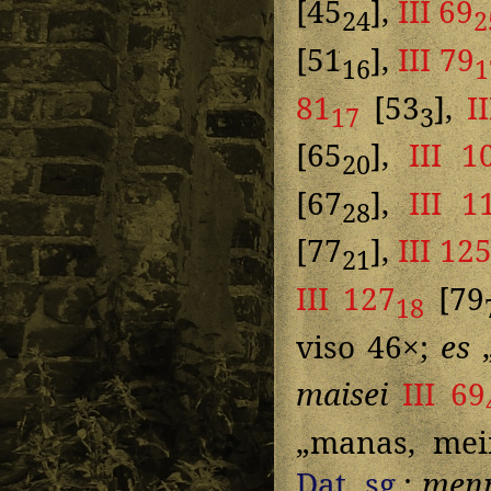
[45
],
III 69
24
2
[51
],
III 79
16
1
81
[53
],
I
17
3
[65
],
III 1
20
[67
],
III 1
28
[77
],
III 12
21
III 127
[79
18
viso 46×;
es
„
maisei
III 69
„manas, mei
Dat.
sg.
:
men