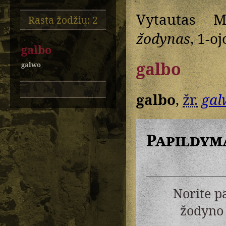
Vytautas M
Rasta žodžių: 2
žodynas
, 1-oj
galbo
galbo
galwo
galbo
,
žr.
gal
Papildym
Norite p
žodyno 