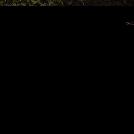
© Vil