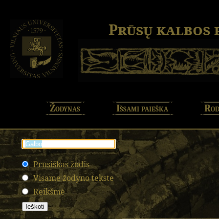
Prūsų kalbos
Žodynas
Išsami paieška
Rod
Prūsiškas žodis
Visame žodyno tekste
Reikšmė