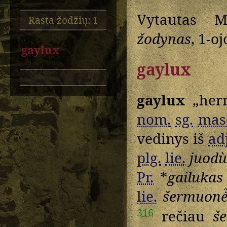
Vytautas M
Rasta žodžių: 1
žodynas
, 1-o
gaylux
gaylux
gaylux
„herm
nom.
sg.
mas
vedinys iš
adj
plg.
lie.
juod
Pr.
*
gailukas
lie.
šermuonė̃
316
rečiau
š