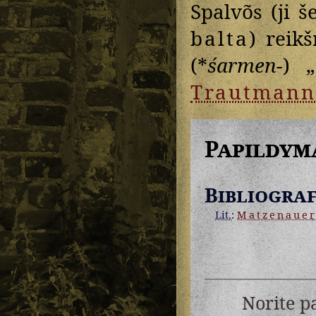
Spalvõs (ji 
balta
) reik
(*
śarmen-
) 
Trautmann
Papildym
Bibliograf
Lit.
:
Matzenaue
Norite p