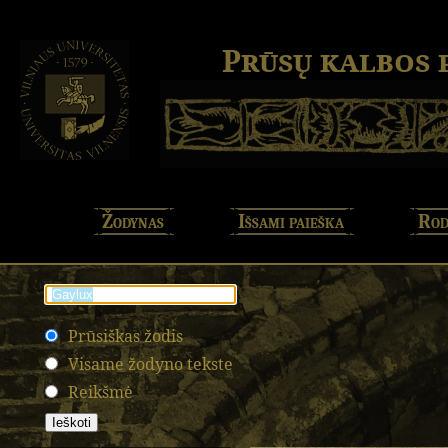
Prūsų kalbos
Žodynas
Išsami paieška
Rod
Prūsiškas žodis
Visame žodyno tekste
Reikšmė