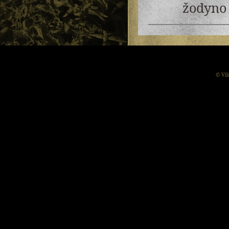
žodyno 
© Vil