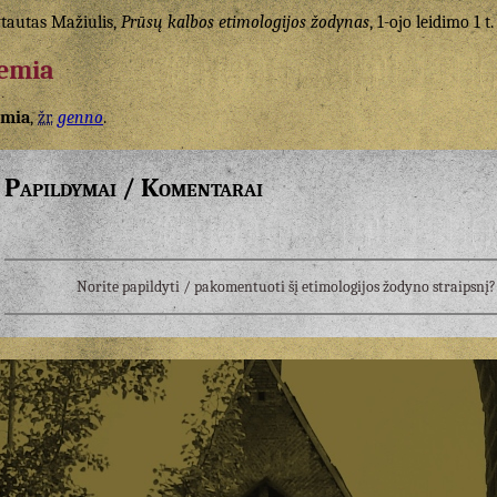
tautas Mažiulis,
Prūsų kalbos etimologijos žodynas
, 1-ojo leidimo 1 t.
emia
emia
,
žr.
genno
.
Papildymai / Komentarai
Norite papildyti / pakomentuoti šį etimologijos žodyno straipsn