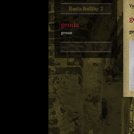
Vy
Rasta žodžių: 2
g
gemia
g
genno