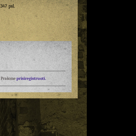
 347 psl.
į? Prašome
prisiregistruoti.