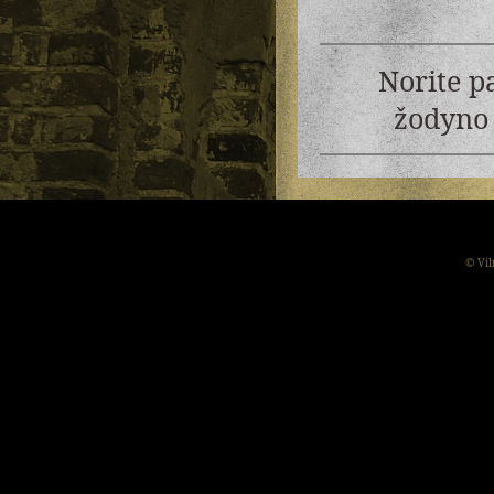
Norite p
žodyno 
© Vil