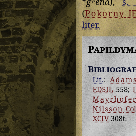
*
g
enā
),
s. 
(
Pokorny
I
liter.
Papildym
Bibliograf
Lit.
:
Adam
EDSIL
558;
Mayrhofe
Nilsson
Coll
XCIV
308t.