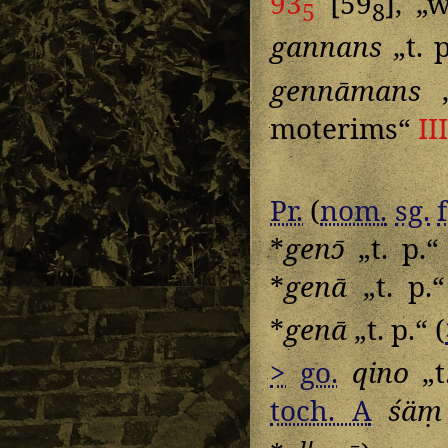
93
[59
], „
5
8
gannans
„t. 
gennāmans
„
moterims“
II
Pr.
(
nom.
sg.
*
genɔ̄
„t. p.“
*
genā
„t. p.“
*
genā
„t. p.“ (
>
go.
qino
„t
toch. A
śäṃ
u̯