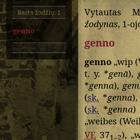
Vytautas M
Rasta žodžių: 1
žodynas
, 1-o
genno
genno
genno
„wip (
t. y. *
genā
),
*
genna
),
gem
(
sk.
*
genna
)
(
sk.
*
genna
„weibes (Wei
VE
37
), „
1–2