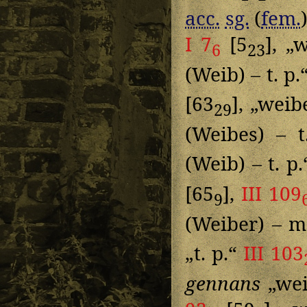
acc.
sg.
(
fem.
I 7
[5
], „
6
23
(Weib) – t. p.
[63
], „weib
29
(Weibes) – 
(Weib) – t. p
[65
],
III 109
9
(Weiber) – 
„t. p.“
III 103
gennans
„wei