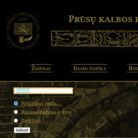
Prūsų kalbos
Žodynas
Išsami paieška
Rod
Prūsiškas žodis
Visame žodyno tekste
Reikšmė