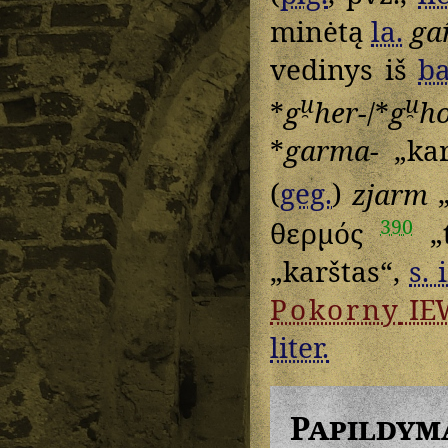
minėtą
la.
ga
vedinys iš
ba
u̯
u̯
*
g
her-
/*
g
ho
*
garma-
„kar
(
geg.
)
zjarm
„
390
θερμός
„t
„karštas“,
s. 
Pokorny
IE
liter.
Papildym