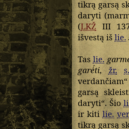
tikrą garsą s
daryti (marmė
(
LKŽ
III 137
išvestą iš
lie.
Tas
lie.
garmė́
garė́ti
,
žr.
s
verdančiam
garsą skleis
daryti“. Šio
l
ir kiti
lie.
ver
tikrą garsą s