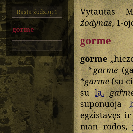
Vytautas M
Rasta žodžių: 1
žodynas
, 1-o
gorme
gorme
gorme
„hiczc
= *
garmē
(ga
*
gārmē
(su c
su
la.
gar̂m
suponuoja
egzistavęs i
man rodos,