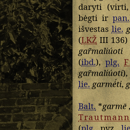
daryti (virti
bėgti ir
pan.
išvestas
lie.
g
(
LKŽ
III 136
gar̃maliúoti
„
(
ibd.
),
plg.
F
gar̃maliúoti
)
lie.
garmė́ti
,
g
Balt.
*
garmē
Trautmann
(
plg.
, pvz.,
li