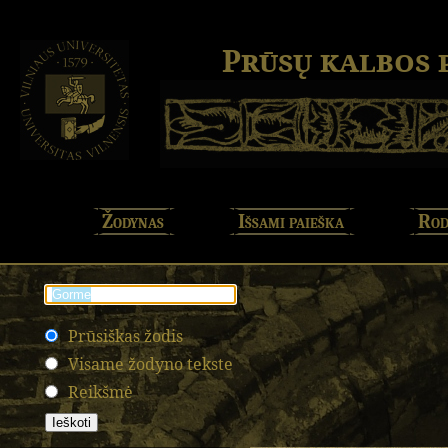
Prūsų kalbos
Žodynas
Išsami paieška
Rod
Prūsiškas žodis
Visame žodyno tekste
Reikšmė