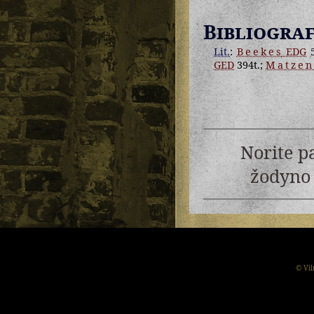
Bibliograf
Lit.
:
Beekes
EDG
5
GED
394t.;
Matzen
Norite p
žodyno 
© Vil