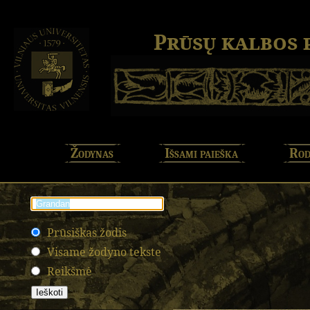
Prūsų kalbos
Žodynas
Išsami paieška
Rod
Prūsiškas žodis
Visame žodyno tekste
Reikšmė