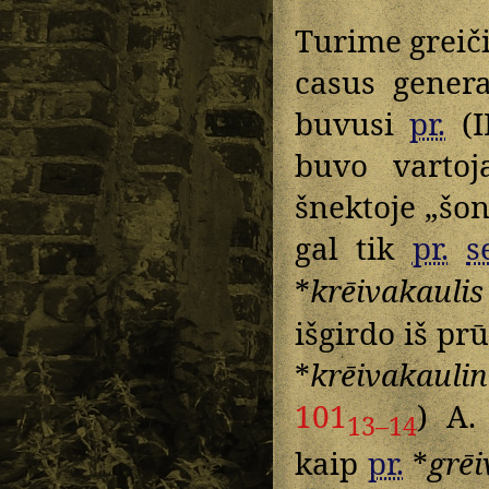
Turime greič
casus genera
buvusi
pr.
(I
buvo varto
šnektoje „šon
gal tik
pr.
s
*
krēivakaulis
išgirdo iš pr
*
krēivakaulin
101
) A.
13–14
kaip
pr.
*
grēi