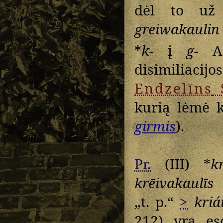
dėl to už 
greiwakaulin
*
k-
į
g-
A. 
disimiliacijo
Endzelīns
kurią lėmė ki
girmis
).
Pr.
(III) *
k
krēivakaulīs
„
„t. p.“
>
kriá
212) yra es