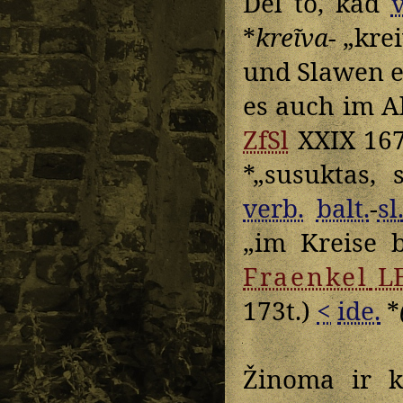
Dėl to, kad
*
kreĩva-
„krei
und Slawen e
es auch im A
ZfSl
XXIX 167
*„susuktas, 
verb.
balt.
-
sl
„im Kreise 
Fraenkel
L
173t.)
<
ide.
*
Žinoma ir k