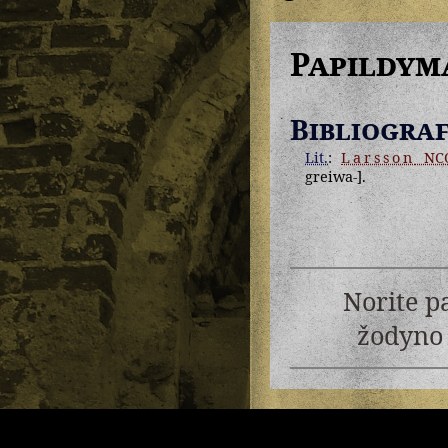
Papildym
Bibliograf
Lit.
:
Larsson
NC
greiwa-].
Norite p
žodyno 