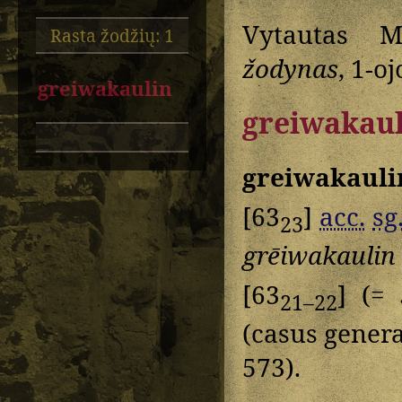
Vytautas M
Rasta žodžių: 1
žodynas
, 1-o
greiwakaulin
greiwakaul
greiwakauli
[63
]
acc.
sg
23
grēiwakaulin
[63
] (=
21–22
(casus genera
573).