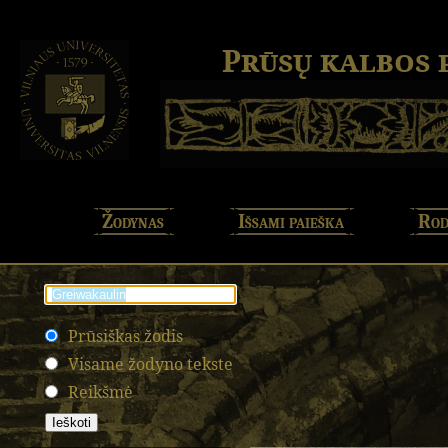
Prūsų kalbos
Žodynas
Išsami paieška
Rod
Prūsiškas žodis
Visame žodyno tekste
Reikšmė