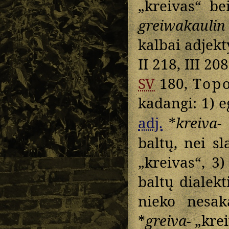
„kreivas“ b
greiwakaulin
kalbai adjekt
II 218, III 20
SV
180,
Top
kadangi: 1) 
adj.
*
kreiva-
baltų, nei 
„kreivas“, 3
baltų dialekt
nieko nesak
*
greiva-
„krei