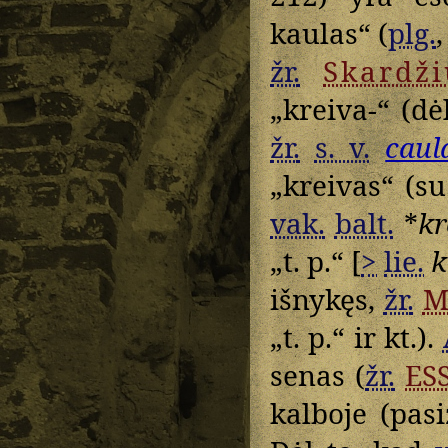
kaulas“ (
plg.
žr.
Skardži
„kreiva-“ (dė
žr.
s. v.
caul
„kreivas“ (s
vak.
balt.
*
kr
„t. p.“ [
>
lie.
k
išnykęs,
žr.
M
„t. p.“ ir kt.).
senas (
žr.
ES
kalboje (pas