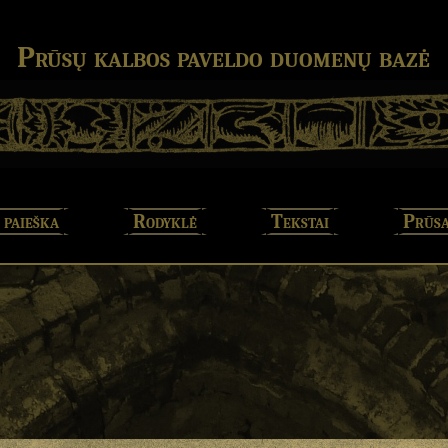
Prūsų kalbos paveldo duomenų bazė
 paieška
Rodyklė
Tekstai
Prūsa