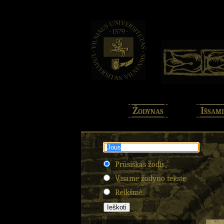
Žodynas
Išsami
Prūsiškas žodis
Visame žodyno tekste
Reikšmė