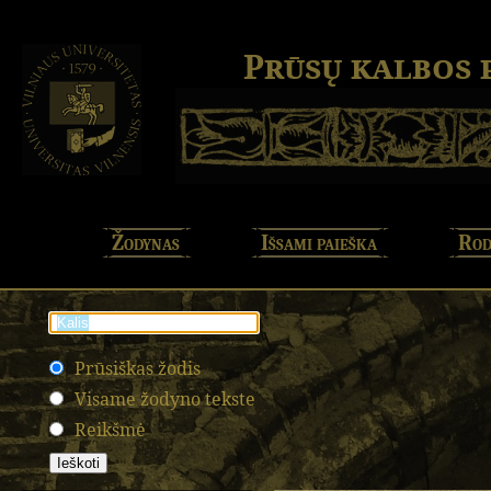
Prūsų kalbos
Žodynas
Išsami paieška
Rod
Prūsiškas žodis
Visame žodyno tekste
Reikšmė