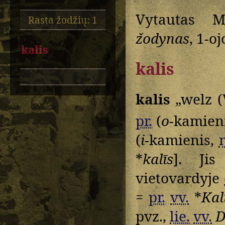
Vytautas M
Rasta žodžių: 1
žodynas
, 1-o
kalis
kalis
kalis
„welz (
pr.
(
o
-kamieni
(
i
-kamienis,
*
kalīs
]. Jis
vietovardyje
=
pr.
vv.
*
Kal
pvz.,
lie.
vv.
D