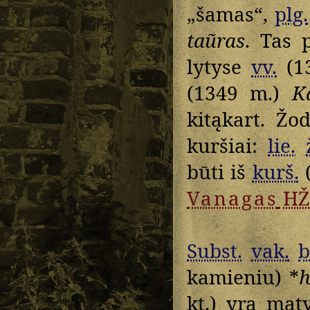
„šamas“,
plg.
taũras
. Tas 
lytyse
vv.
(1
(1349 m.)
Ka
kitąkart. Žod
kuršiai:
lie.
būti iš
kurš.
Vanagas
HŽ
Subst.
vak.
b
kamieniu) *
ƕ
kt.) yra mat