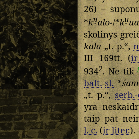
26) – supon
u̯
u̯
*
k
alo-
/*
k
ua
skolinys grei
kala
„t. p.“,
m
III 169tt. (
ir
2
934
. Ne tik
balt.
-
sl.
*
śam
„t. p.“,
serb.
yra neskaid
taip pat nei
l. c.
(
ir liter.
).