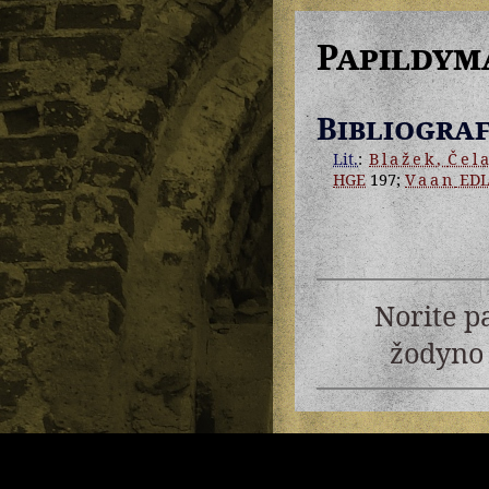
Papildym
Bibliograf
Lit.
:
Blažek
,
Čel
HGE
197;
Vaan
ED
Norite p
žodyno 