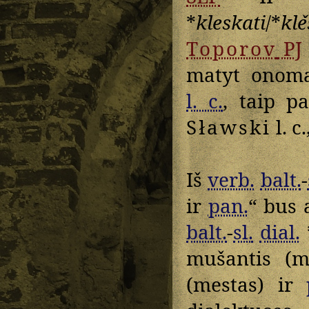
*
kleskati
/*
klě
Toporov
PJ
matyt onoma
l. c.
, taip p
Sławski
l. c.
Iš
verb.
balt.
-
ir
pan.
“ bus 
balt.
-
sl.
dial.
mušantis (mu
(mestas) ir