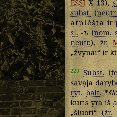
ESSJ
X 13),
s
subst.
(
neutr.
atplėšta
ir
sl.
-ъ
(
nom.
neutr.
),
žr.
„žvynai“ ir kt
220
Subst.
(
f
savąja darybo
ryt.
balt.
*
šl
kuris yra iš
a
„šluoti“ (
žr.