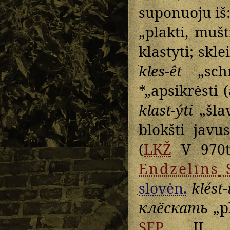
suponuoju iš
„plakti, mušt
klastyti; sklei
kles-êt
„schm
*„apsikrėsti 
klast-ýti
„šlav
blokšti javus
(
LKŽ
V 970tt
Endzelīns
slovėn.
klést-i
клёскать
„pl
SEP
II 1