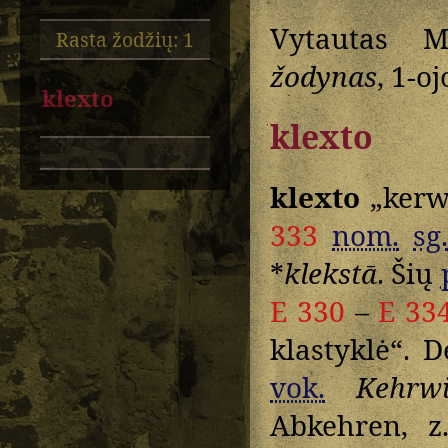
Vytautas M
Rasta žodžių: 1
žodynas
, 1-o
klexto
klexto
klexto
„kerwi
333
nom.
sg
*
klekstā
. Šių
E 330
–
E 33
klastyklė“. 
vok.
Kehrwi
Abkehren, z