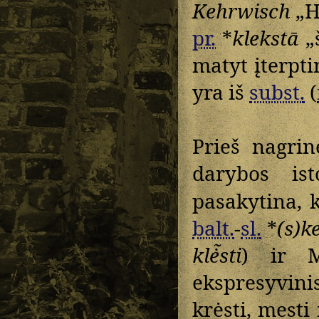
Kehrwisch
„H
pr.
*
klekstā
„š
matyt įterptin
yra iš
subst.
(
Prieš nagri
darybos isto
pasakytina, 
balt.
-
sl.
*
(s)ke
klė̃sti
) ir
ekspresyvin
krėsti, mesti