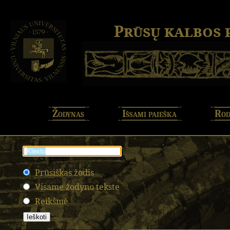
Prūsų kalbos
Žodynas
Išsami paieška
Rod
Prūsiškas žodis
Visame žodyno tekste
Reikšmė