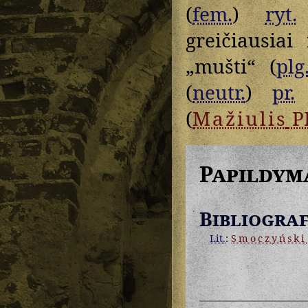
(
fem.
)
ryt.
greičiausiai
„mušti“ (
plg
(
neutr.
)
pr.
(
Mažiulis
P
Papildym
Bibliograf
Lit.
:
Smoczyński