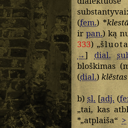
dialektuos
substantyva
(
fem.
) *
klest
ir
pan.
) ką n
333
) „
šluot
→
]
dial.
su
bloškimas (
(
dial.
)
klẽstas
b)
sl.
[
adj.
(
fe
„tai, kas at
*„atplaiša“
>