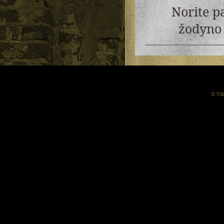
Norite p
žodyno 
© Vil