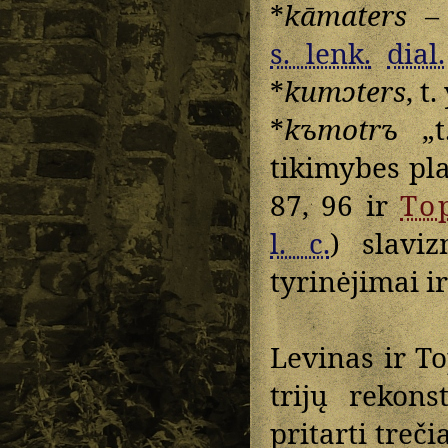
*
kāmaters
– 
s. lenk.
dial.
*
kumɔters
, t.
*
kъmotrъ
„t.
tikimybes pla
87, 96 ir
To
l. c.
) slav
tyrinėjimai i
Levinas ir T
trijų rekons
pritarti treči