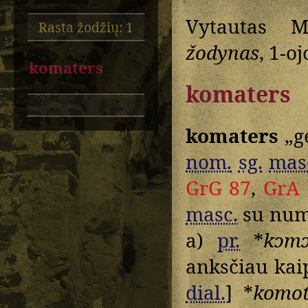
Vytautas M
Rasta žodžių: 1
žodynas
, 1-o
komaters
komaters
komaters
„ge
nom.
sg.
mas
GrG 87
,
GrA 
masc.
su nume
a)
pr.
*
kɔmɔ
anksčiau kaip
dial.
] *
komot