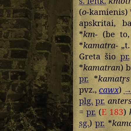
s. lenk.
kmot
(
o
-kamienis) 
apskritai, b
*
km-
(be to
*
kamatra-
„t.
Greta šio
pr.
*
kamatran
) 
pr.
*
kamatr̥s
pvz.,
cawx
)
plg.
pr.
anter
=
pr.
(
E 183
)
sg.
)
pr.
*
kama