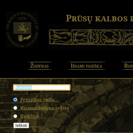
Prūsų kalbos
Žodynas
Išsami paieška
Rod
Prūsiškas žodis
Visame žodyno tekste
Reikšmė