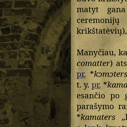
matyt gana
ceremonijų
krikštatėvių),
Manyčiau, k
comatter
) at
pr.
*
kɔmɔter
t. y.
pr.
*
kama
esančio po g
parašymo r
*
kamaters
„k