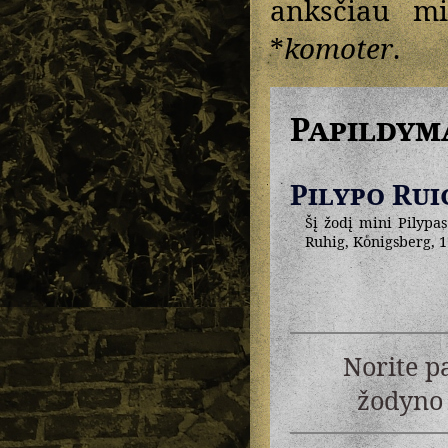
anksčiau mi
*
komoter
.
Papildym
Pilypo Rui
Šį žodį mini Pilypas
Ruhig, Koͤnigsberg, 1
Norite p
žodyno 