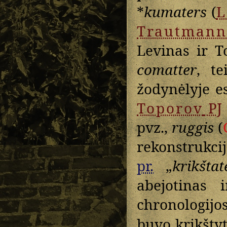
*
kumaters
(
L
Trautmann
Levinas ir 
comatter
, t
žodynėlyje e
Toporov
PJ
pvz.,
ruggis
(
rekonstrukci
pr.
„
krikštat
abejotinas 
chronologijo
buvo krikštyt