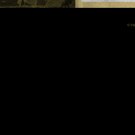
© Vil