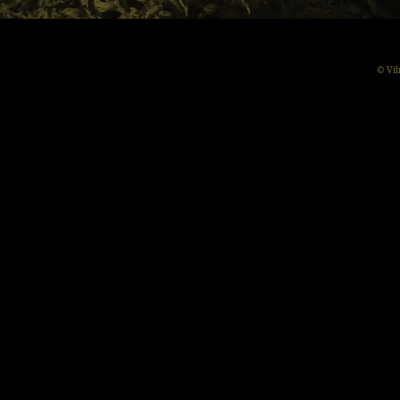
© Vil