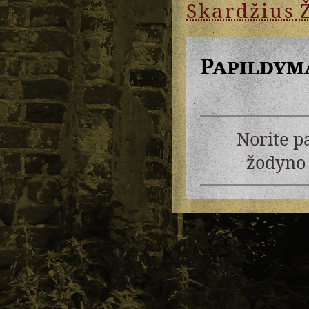
Skardžius
Papildym
Norite p
žodyno 