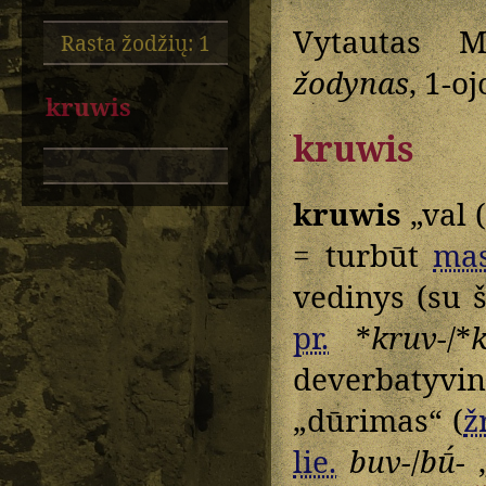
Vytautas M
Rasta žodžių: 1
žodynas
, 1-oj
kruwis
kruwis
kruwis
„val 
= turbūt
mas
vedinys (su š
pr.
*
kruv-
/*
deverbatyv
„dūrimas“ (
žr
lie.
buv-
/
bū́-
„