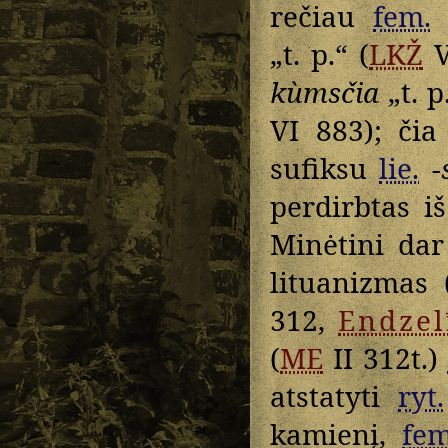
rečiau
fem.
„t. p.“ (
LKŽ
V
kùmsčia
„t. p
VI 883); či
sufiksu
lie.
-
perdirbtas iš
Minėtini da
lituanizmas 
312,
Endzel
(
ME
II 312t.)
atstatyti
ryt.
kamienį,
fem