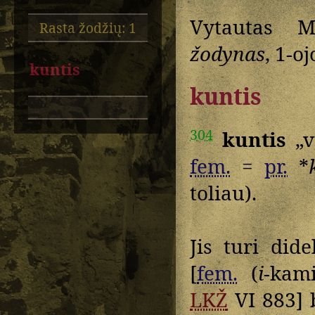
Vytautas M
Rasta žodžių: 1
žodynas
, 1-o
kuntis
kuntis
304
kuntis
„v
fem.
=
pr.
*
toliau).
Jis turi di
[
fem.
(
i
-kam
LKŽ
VI 883] 