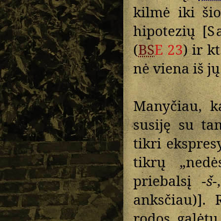
kilmė iki šio
hipotezių [
S
(
BS
E 23
) ir kt
nė viena iš j
Manyčiau, k
susiję su t
tikri ekspres
tikrų „ned
priebalsį
-š-
anksčiau)].
rodos, galėtų