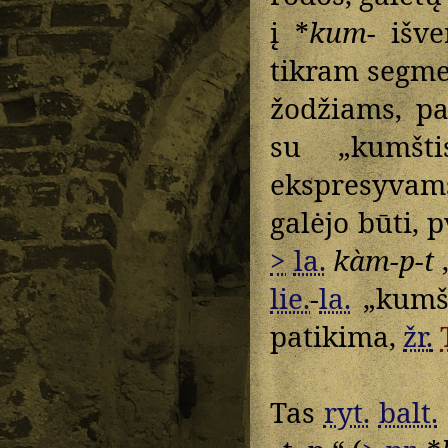
į *
kum-
išver
tikram segm
žodžiams, pa
su „kumštis
ekspresyvams
galėjo būti, p
>
la.
kàm-p-t
„
lie.
-
la.
„kumšti
patikima,
žr.
Tas
ryt.
balt.