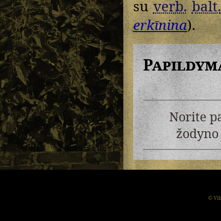
su
verb.
balt.
erkīnina
).
Papildym
Norite p
žodyno 
© Vil