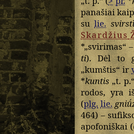
„t. p.“ (
>
pr.
*
panašiai kaip
su
lie.
svirst
Skardžius
*„svirimas“ –
ti
). Dėl to 
„kumštis“ ir
*
kuntis
„t. p.“
rodos, yra i
(
plg.
lie.
gniū́
464) – sufiks
apofoniškai (