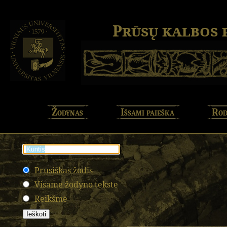
Prūsų kalbos
Žodynas
Išsami paieška
Rod
Prūsiškas žodis
Visame žodyno tekste
Reikšmė