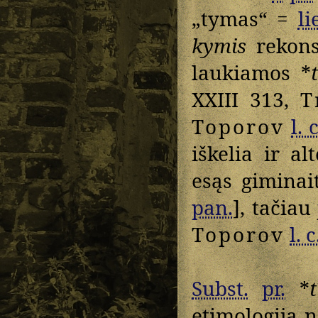
„tymas“ =
li
kymis
rekons
laukiamos *
t
XXIII 313,
T
Toporov
l. c
iškelia ir al
esąs giminai
pan.
], tačiau
Toporov
l. c
Subst.
pr.
*
etimologija n