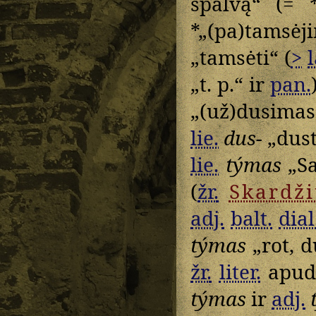
spalvą“ (= *
*„(pa)tams
„tamsėti“ (
>
l
„t. p.“ ir
pan.
„(už)dusimas
lie.
dus-
„dus
lie.
týmas
„Sa
(
žr.
Skardži
adj.
balt.
dial
týmas
„rot, d
žr.
liter.
apud
týmas
ir
adj.