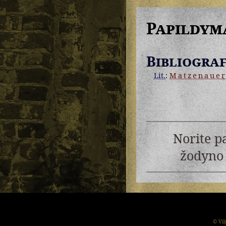
Papildym
Bibliograf
Lit.
:
Matzenaue
Norite p
žodyno 
© Vil