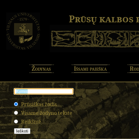
Prūsų kalbos
Žodynas
Išsami paieška
Rod
Prūsiškas žodis
Visame žodyno tekste
Reikšmė