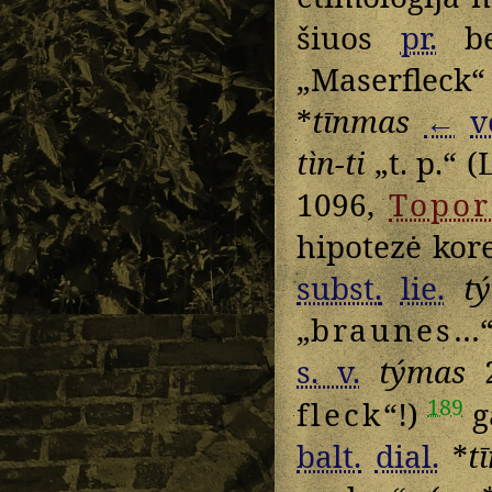
šiuos
pr.
b
„Maserfleck“ 
*
tīnmas
←
v
tìn-ti
„t. p.“ (
1096,
Topo
hipotezė kor
subst.
lie.
t
„
braunes
…“
s. v.
týmas
2
189
fleck
“!)
g
balt.
dial.
*
t