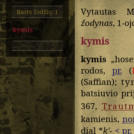
Vytautas M
Rasta žodžių: 1
žodynas
, 1-o
kymis
kymis
kymis
„hose
rodos,
pr.
(
(Saffian);
ty
batsiuvio pri
367,
Traut
kamienis,
no
dial *
kʹ-
<
pr.