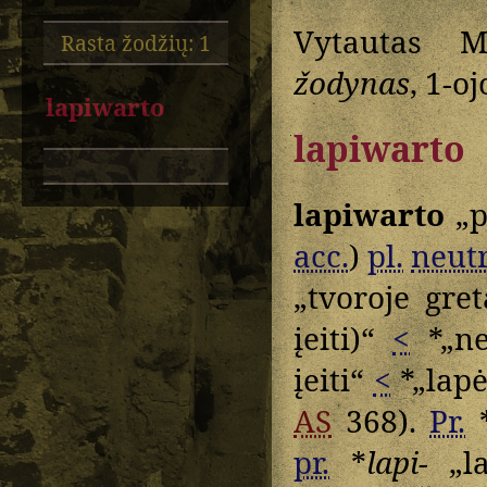
Vytautas M
Rasta žodžių: 1
žodynas
, 1-oj
lapiwarto
lapiwarto
lapiwarto
„p
acc.
)
pl.
neutr
„tvoroje gre
įeiti)“
<
*„ne
įeiti“
<
*„lapė
AS
368).
Pr.
pr.
*
lapi-
„la