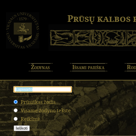
Prūsų kalbos
Žodynas
Išsami paieška
Rod
Prūsiškas žodis
Visame žodyno tekste
Reikšmė