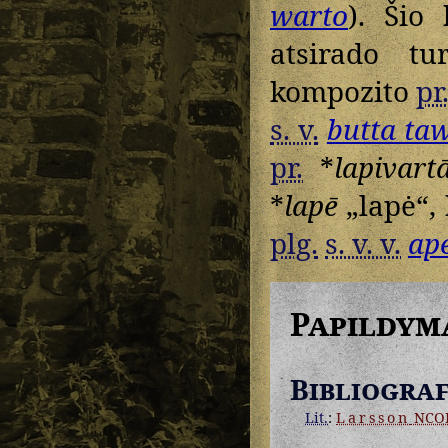
warto
). Šio
atsirado t
kompozito
pr
s. v.
butta ta
pr.
*
lapivart
*
lapē
„lapė“, 
plg.
s. v. v.
ap
Papildym
Bibliograf
Lit.
:
Larsson
NCO