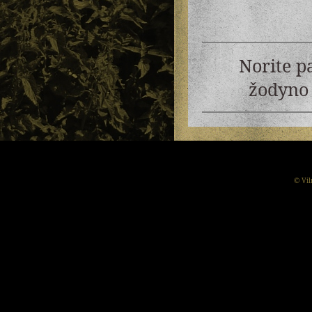
Norite p
žodyno 
© Vil