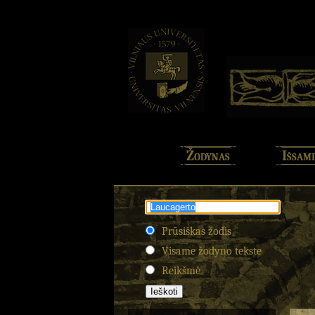
Žodynas
Išsami
Prūsiškas žodis
Visame žodyno tekste
Reikšmė