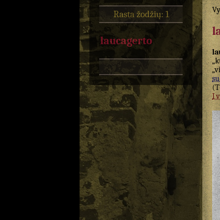
Vy
Rasta žodžių: 1
l
laucagerto
la
„
„v
su
(
I