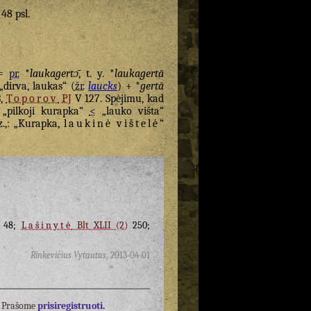
 48 psl.
=
pr.
*
laukagertɔ̄
, t. y. *
laukagertā
dirva, laukas“ (
žr.
laucks
) + *
gertā
3,
Toporov
PJ
V 127. Spėjimu, kad
„pilkoji kurapka“
<
„lauko višta“
z.,: „Kurapka,
laukinė
vištelė
“
48;
Lašinytė
Blt XLII (2)
250;
Rinkevičius Vytautas
,
2013-04-01
į? Prašome
prisiregistruoti.