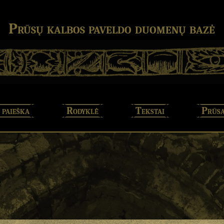
Prūsų kalbos paveldo duomenų bazė
 paieška
Rodyklė
Tekstai
Prūsa