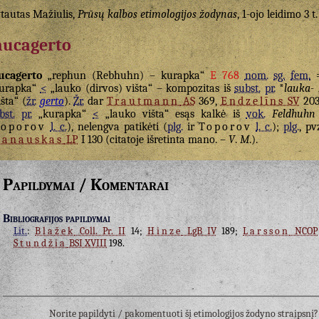
tautas Mažiulis,
Prūsų kalbos etimologijos žodynas
, 1-ojo leidimo 3 t.
aucagerto
ucagerto
„rephun (Rebhuhn) – kurapka“
E 768
nom.
sg.
fem.
kurapka“
<
„lauko (dirvos) višta“ – kompozitas iš
subst.
pr.
*
lauka-
„
išta“ (
žr.
gerto
).
Žr.
dar
Trautmann
AS
369,
Endzelīns
SV
20
bst.
pr.
„kurapka“
<
„lauko višta“ esąs kalkė iš
vok.
Feldhuhn
Toporov
l. c.
), nelengva patikėti (
plg.
ir
Toporov
l. c.
);
plg.
, pv
vanauskas
LP
I 130 (citatoje išretinta mano. –
V
.
M
.).
Papildymai / Komentarai
Bibliografijos papildymai
Lit.
:
Blažek
Coll. Pr. II
14;
Hinze
LgB IV
189;
Larsson
NCOP
Stundžia
BSI XVIII
198.
Norite papildyti / pakomentuoti šį etimologijos žodyno straipsn