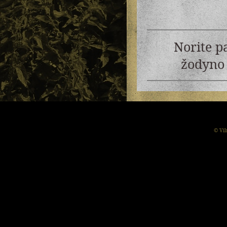
Norite p
žodyno 
© Vil