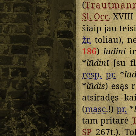
(
Trautman
Sl. Occ.
XVIII 
šiaip jau te
žr.
toliau), n
186
)
ludini
i
*
lūdinī
[su f
resp.
pr.
*
lūd
*
lūdis
) esąs 
atsiradęs ka
(
masc.
!)
pr.
*
tam pritarė
SP
267t.). T