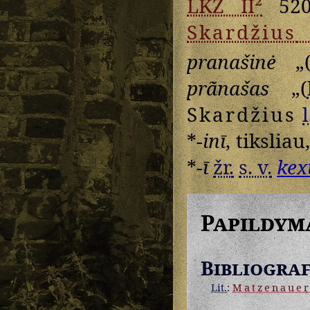
LKŽ II²
520
Skardžius
pranašinė
„
prãnašas
„(
Skardžius
l
*
-inī
, tiksliau
*
-ī
žr.
s. v.
kex
Papildym
Bibliograf
Lit.
:
Matzenaue