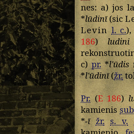
nes: a) jos l
*
lūdinī
(sic
L
Levin
l. c.
)
186
)
ludini
rekonstruotin
c)
pr.
*
lʹūdis
n
*
lʹūdinī
(
žr.
to
Pr.
(
E 186
)
l
kamienis
sub
*
-ī
žr.
s. v.
kamienio,
f