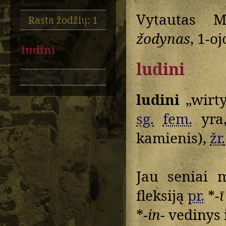
Vytautas M
Rasta žodžių: 1
žodynas
, 1-o
ludini
ludini
ludini
„wirty
sg.
fem.
yra
kamienis),
žr.
Jau seniai
fleksiją
pr.
*
-ī
*
-in-
vedinys 