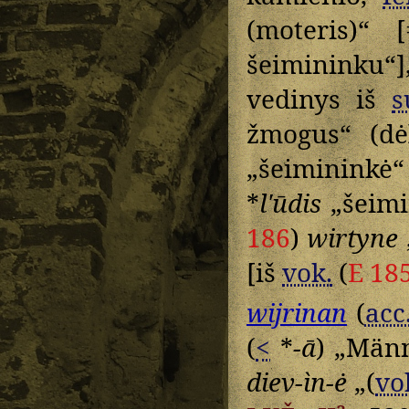
(moteris)“ 
šeimininku“],
vedinys iš
s
žmogus“ (d
„šeimininkė
*
lʹūdis
„šeimi
186
)
wirtyne
[iš
vok.
(
E 18
wijrinan
(
acc
(
<
*
-ā
) „Männ
diev-ìn-ė
„(
vo