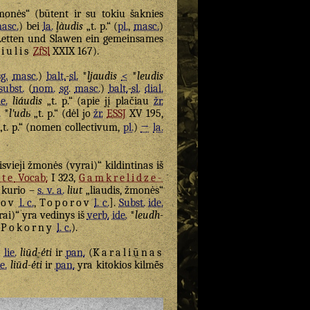
onės“ (būtent ir su tokiu šaknies
asc.
) bei
la.
ļàudis
„t. p.“ (
pl.
,
masc.
)
-Letten und Slawen ein gemeinsames
iulis
ZfSl
XXIX 167).
sg.
masc.
)
balt.
-
sl.
*
ljaudis
<
*
leudis
subst.
(
nom.
sg.
masc.
)
balt.
-
sl.
dial.
ie.
liáudis
„t. p.“ (apie jį plačiau
žr.
.
*
lʹudь
„t. p.“ (dėl jo
žr.
ESSJ
XV 195,
„t. p.“ (nomen collectivum,
pl.
)
→
la.
svieji žmonės (vyrai)“ kildintinas iš
ste
Vocab.
I 323,
Gamkrelidze-
š kurio –
s. v. a.
liut
„liaudis, žmonės“
nov
l. c.
,
Toporov
l. c.
].
Subst.
ide.
ai)“ yra vedinys iš
verb.
ide.
*
leudh-
Pokorny
l. c.
).
.
lie.
liūd-ė́ti
ir
pan.
(
Karaliūnas
ie.
liūd-ė́ti
ir
pan.
yra kitokios kilmė̃s