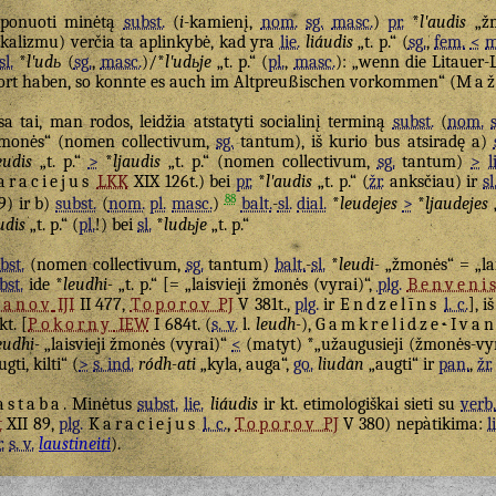
ponuoti minėtą
subst.
(
i
-kamienį,
nom.
sg.
masc.
)
pr.
*
lʹaudis
„žm
kalizmu) verčia ta aplinkybė, kad yra
lie.
liáudis
„t. p.“ (
sg.
,
fem.
<
m
sl.
*
lʹudь
(
sg.
,
masc.
)/*
lʹudьje
„t. p.“ (
pl.
,
masc.
): „wenn die Litauer
rt haben, so konnte es auch im Altpreußischen vorkommen“ (
Maž
sa tai, man rodos, leidžia atstatyti socialinį terminą
subst.
(
nom.
monės“ (nomen collectivum,
sg.
tantum), iš kurio bus atsiradę a)
eudis
„t. p.“
>
*
ljaudis
„t. p.“ (nomen collectivum,
sg.
tantum)
>
l
araciejus
LKK
XIX 126t.) bei
pr.
*
lʹaudis
„t. p.“ (
žr.
anksčiau) ir
sl
88
9) ir b)
subst.
(
nom.
pl.
masc.
)
balt.
-
sl.
dial.
*
leudejes
>
*
ljaudejes
udis
„t. p.“ (
pl.
!) bei
sl.
*
ludьje
„t. p.“
bst.
(nomen collectivum,
sg.
tantum)
balt.
-
sl.
*
leudi-
„žmonės“ = „lai
bst.
ide *
leudhi-
„t. p.“ [= „laisvieji žmonės (vyrai)“,
plg.
Benveni
vanov
IJI
II 477,
Toporov
PJ
V 381t.,
plg.
ir
Endzelīns
l. c.
], i
kt. [
Pokorny
IEW
I 684t. (
s. v.
l.
leudh-
),
Gamkrelidze-Iva
eudhi-
„laisvieji žmonės (vyrai)“
<
(matyt) *„užaugusieji (žmonės-vyr
ugti, kilti“ (
>
s. ind.
ródh-ati
„kyla, auga“,
go.
liudan
„augti“ ir
pan.
,
žr.
astaba
. Minėtus
subst.
lie.
liáudis
ir kt. etimologiškai sieti su
verb
t
XII 89,
plg.
Karaciejus
l. c.
,
Toporov
PJ
V 380) nepàtikima:
l
.
s. v.
laustineiti
).