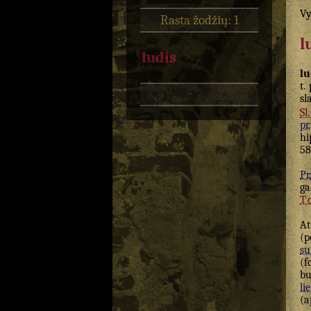
Vy
Rasta žodžių: 1
l
ludis
lu
t.
sl
Sl
pr.
hi
58
Pr.
ga
T
At
(p
su
(f
bu
lie
(a