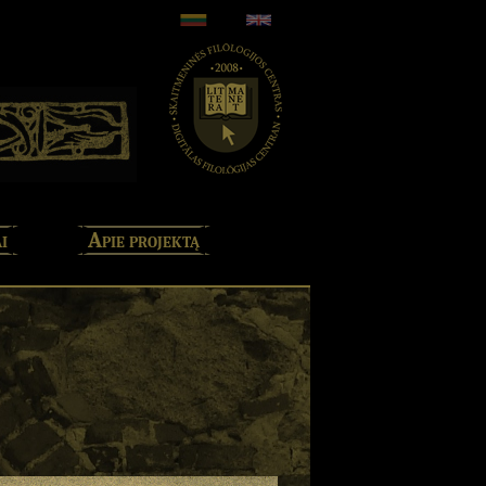
i
Apie projektą