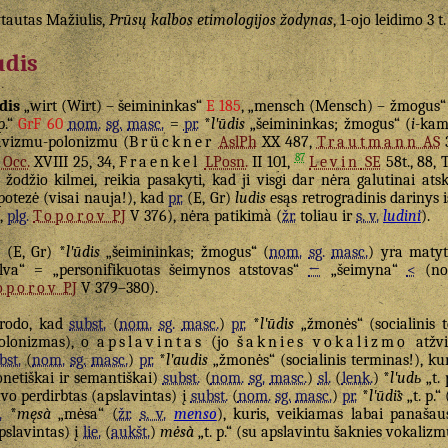
tautas Mažiulis,
Prūsų kalbos etimologijos žodynas
, 1-ojo leidimo 3 t
udis
dis
„wirt (Wirt) – šeimininkas“
E 185
, „mensch (Mensch) – žmogus
 p.“
GrF 60
nom.
sg.
masc.
=
pr.
*
lʹūdis
„šeimininkas; žmogus“ (
i
-kam
avizmu-polonizmu (
Brückner
AslPh
XX 487,
Trautmann
AS
87
. Occ.
XVIII 25, 34,
Fraenkel
LPosn.
II 101,
Levin
SE
58t., 88,
žodžio kilmei, reikia pasakyti, kad ji visgi dar nėra galutinai atsk
potezė (visai nauja!), kad
pr.
(E, Gr)
ludis
esąs retrogradinis darinys 
,
plg.
Toporov
PJ
V 376), nėra patikimà (
žr.
toliau ir
s. v.
ludini
).
(E, Gr) *
lʹūdis
„šeimininkas; žmogus“ (
nom.
sg.
masc.
) yra matyt
lva“ = „personifikuotas šeimynos atstovas“
←
„šeimyna“
<
(nom
oporov
PJ
V 379–380).
rodo, kad
subst.
(
nom.
sg.
masc.
)
pr.
*
lʹūdis
„žmonės“ (socialinis 
olonizmas), o
apslavintas
(jo
šaknies
vokalizmo
atžvi
bst.
(
nom.
sg.
masc.
)
pr.
*
lʹaudis
„žmonės“ (socialinis terminas!), ku
onetiškai ir semantiškai)
subst.
(
nom.
sg.
masc.
)
sl.
(
lenk.
) *
lʹudь
„t. 
vo perdirbtas (apslavintas) į
subst.
(
nom.
sg.
masc.
)
pr.
*
lʹūdis
„t. p.“ 
.
*
męsà
„mėsa“ (
žr.
s. v.
menso
), kuris, veikiamas labai panaša
pslavintas) į
lie.
(
aukšt.
)
mėsà
„t. p.“ (su apslavintu šaknies vokalizm