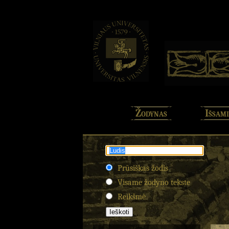
Žodynas
Išsami
Prūsiškas žodis
Visame žodyno tekste
Reikšmė