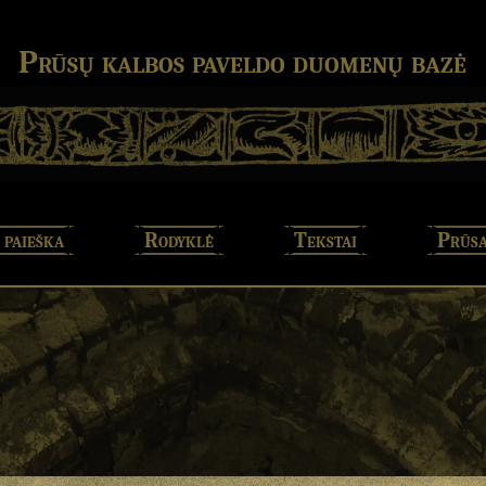
Prūsų kalbos paveldo duomenų bazė
 paieška
Rodyklė
Tekstai
Prūsa