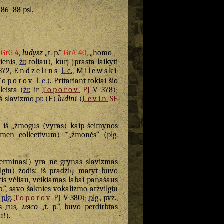
. 86–88 psl.
“
GrG 4
,
ludysz
„t. p.“
GrA 40
, „homo –
ienis,
žr.
toliau), kurį įprasta laikyti
372,
Endzelīns
l. c.
,
Milewski
Toporov
l. c.
). Pritariant tokiai šio
leista (
žr.
ir
Toporov
PJ
V 378);
iš slavizmo
pr.
(E)
ludini
(
Levin
SE
 iš „žmogus (vyras) kaip šeimynos
en collectivum) *„žmonės“ (
plg.
terminas!) yra ne grynas slavizmas
lgiu) žodis: iš pradžių matyt buvo
ris vėliau, veikiamas labai panašaus
p.“, savo šaknies vokalizmo atžvilgiu
(
plg.
Toporov
PJ
V 380);
plg.
, pvz.,
us
rus.
мясо
„t. p.“, buvo perdirbtas
u!).