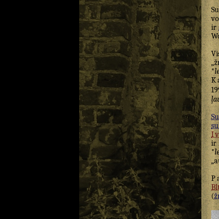
Su
vo
ir
Wo
Vi
„ž
*
l
K
19
ļa
Su
su
I
ir 
*
l
„a
P
Bl
(
žr