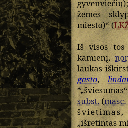
gyvenviečių
žemės sklyp
miesto)“ (
LK
Iš visos tos
kamienį,
no
laukas iškirs
gasto
,
linda
*„šviesuma
subst.
(
masc.
švietimas
,
„išretintas m