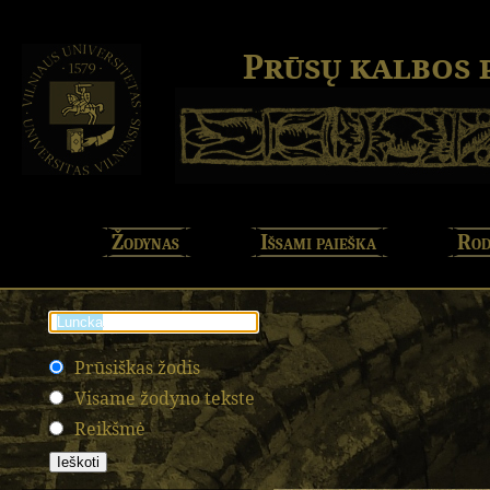
Prūsų kalbos
Žodynas
Išsami paieška
Rod
Prūsiškas žodis
Visame žodyno tekste
Reikšmė