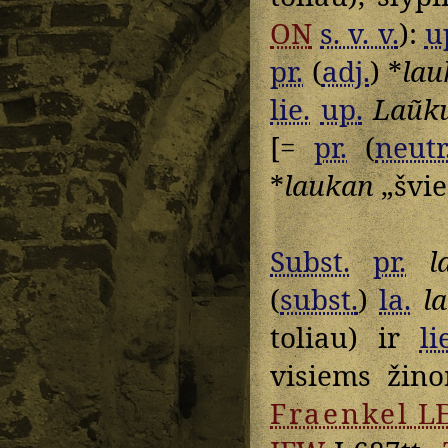
ON
s. v. v.
):
u
pr.
(
adj.
) *
lau
lie.
up.
Laũk
[=
pr.
(
neutr
*
laukan
„švie
Subst.
pr.
l
(
subst.
)
la.
l
toliau) ir
li
visiems žin
Fraenkel
L