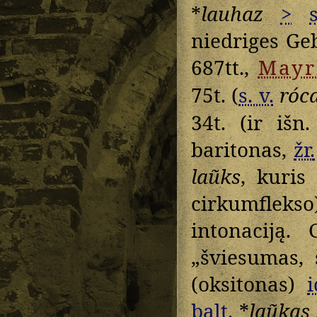
*
lauhaz
>
niedriges Geb
687tt.,
Mayr
75t. (
s. v.
róc
34t. (ir išn
baritonas,
žr.
laũks
, kuris
cirkumfle
intonaciją.
„šviesumas, 
(oksitonas)
i
balt.
*
laũkas