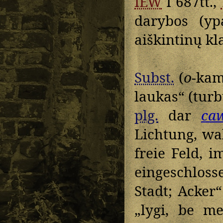
IEW
I 687tt.,
darybos (yp
aiškintinų k
Subst.
(
o
-kam
laukas“ (turb
plg.
dar
ca
Lichtung, wa
freie Feld, 
eingeschloss
Stadt; Acker“
„lygi, be m