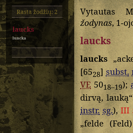
Vytautas M
Rasta žodžių: 2
žodynas
, 1-o
laucks
laucks
luncka
laucks
„acke
[65
]
subst.
28
VE
50
);
18–19
dirvą, lauką
instr.
sg.
),
III
„felde (Fel