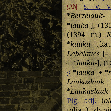
ON
s. v. v
*
Berzēlauk-
*
lauka-
], (1
(1394 m.)
K
*
kauka-
„kau
Labalaucs
[
+ *
lauka-
], (
<
*
lauka-
+ *
Laukoslauk
b
*
Laukaslauk-
Plg.
adj.
(
o
/
toliau), slyp