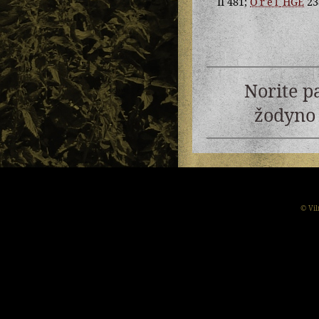
II 481;
Orel
HGE
238
Norite p
žodyno 
© Vil