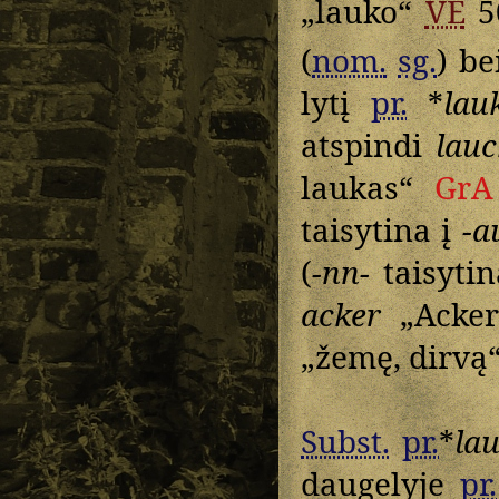
„lauko“
VE
5
(
nom.
sg.
) be
lytį
pr.
*
lau
atspindi
lau
laukas“
GrA
taisytina į
-a
(
-nn-
taisyti
acker
„Acker
„žemę, dirvą“
Subst.
pr.
*
la
daugelyje
pr.