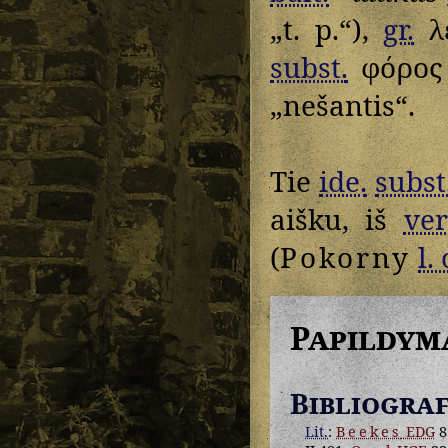
„t. p.“),
gr.
λε
subst.
φόρος 
„nešantis“.
Tie
ide.
subst
aišku, iš
ver
(
Pokorny
l. 
Papildym
Bibliograf
Lit.
:
Beekes
EDG
8