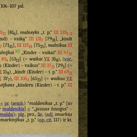
. 106–107 psl.
31
[81
],
malneyks
„t. p.“
III 133
21
6
2–3
ind) – vaiką“
III 131
[79
], „kindt
7
31
[71
],
III 121
[75
],
malnikas
III
7
35
18
25
107
lnijkai
„Kinder – vaikai“
III 47
10
I 83
[53
] (=
waikai
VE
35
), (
voc.
4
12
8
n (Kinder) – vaikus“
III 37
[29
] (=
15
5
E
15
), „kindt (Kinder) – t. p.“
III 69
8
11
E
37
),
III 105
[65
] (=
waikus
VE
7
3
22
eijkans
„kindern (Kinder) – t. p.“
III
)
<
pr.
(
semb.
) *
maldenīkas
„t. p.“ [ar
r
maldenikis
]
<
*„jaunas žmogus“ –
maldai
);
plg.
, pvz.,
lie.
(
adj.
smarkùs
smarkinỹkas
„t. p.“ (
op. cit.
117) ir kt.