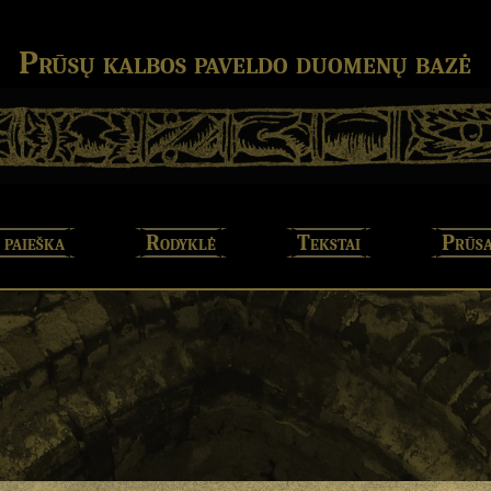
Prūsų kalbos paveldo duomenų bazė
 paieška
Rodyklė
Tekstai
Prūsa