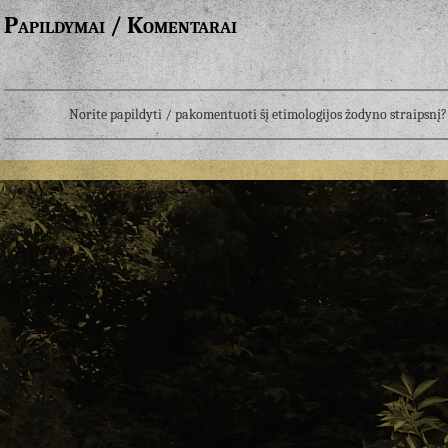
Papildymai / Komentarai
Norite papildyti / pakomentuoti šį etimologijos žodyno straipsn