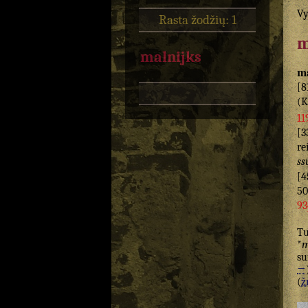
Vy
Rasta žodžių: 1
m
malnijks
ma
[8
(K
11
[3
re
ss
[4
50
93
T
*
m
su
→
(
žr