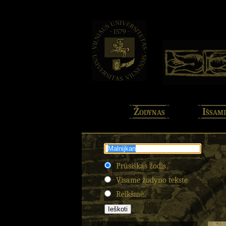
Žodynas
Išsami
Prūsiškas žodis
Visame žodyno tekste
Reikšmė