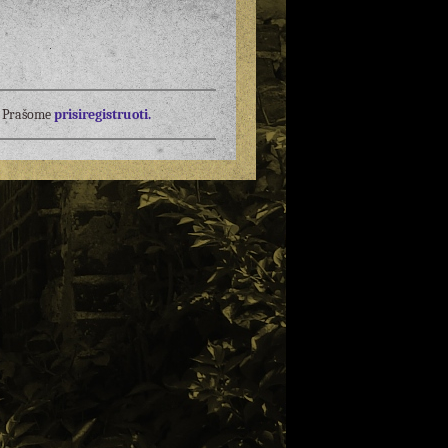
į? Prašome
prisiregistruoti.