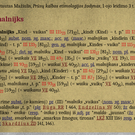
tautas Mažiulis,
Prūsų kalbos etimologijos žodynas
, 1-ojo leidimo 3 t
alnijks
lnijks
„Kind – vaikas“
III 115
[71
], „kindt (Kind) – t. p.“
III 1
23
32
1
]
subst.
nom.
sg.
masc.
;
acc.
sg.
(
masc.
)
malnijkan
„kindlein (K
10
ind) – t. p.“
III 133
[81
];
gen.
sg.
malnijkas
„Kindes – vaiko“
III 115
2
10
2
9
[75
];
dat.
sg.
malnīku
„Kind – vaikui“
III 131
[81
];
nom.
pl.
ma
22
5
17
3
3
] (=
waikais
VE
18
),
III 49
[35
] (=
waiku
„vaikų“
VE
19
),
II
28
12
7
5
7
ikšme)
III 93
[59
] (=
waikai
VE
40
);
acc.
pl.
malnijkans
„kinder
23
23
20
unu
„sūnų̃
VE
13
), „kind (Kinder) – t. p.“
III 41
[29
] (=
waikais
V
20
7
34
5
] (=
waikus
VE
28
), „Kinder – t. p.“
III 87
[55
] (=
waikus
V
23
21
7
15
),
malnikans
„t. p.“
III 93
[59
] (=
waiku
„vaikų“
VE
40
),
maln
12
18
19
16
[59
] (=
waikams
VE
40
).
22
22
19
urime
subst.
(
o
-kamienį)
pr.
(III) *
malnīks
„vaikas“ (
nom.
sg.
masc.
aldinīkas
„t. p.“ (
plg.
Būga
RR
I 464,
Endzelīns
SV
50);
žr.
da
fikso *
-enīka-
(
resp.
*
-inīka-
) vedinį iš
adj.
pr.
*
malda-
„jaunas“ (
žr.
)
subst.
smarkenykas
„smarkus žmogus; tironas“
LKŽ
XIII 116)
resp.
.
Skardžius
ŽD
141, 146).