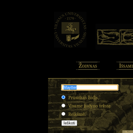
Žodynas
Išsami
Prūsiškas žodis
Visame žodyno tekste
Reikšmė