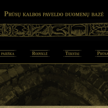
Prūsų kalbos paveldo duomenų bazė
 paieška
Rodyklė
Tekstai
Prūsa