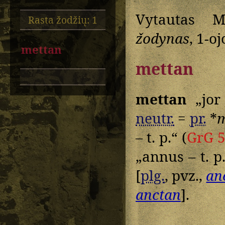
Vytautas M
Rasta žodžių: 1
žodynas
, 1-o
mettan
mettan
mettan
„jor
neutr.
=
pr.
*
– t. p.“ (
GrG 
„annus – t. p.
[
plg.
, pvz.,
an
anctan
].