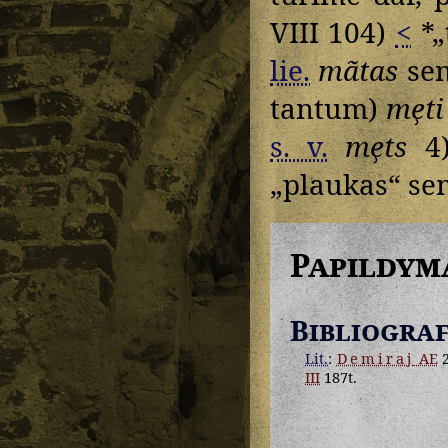
VIII 104)
<
*„
lie.
mãtas
sem
tantum)
me̹ti
s. v.
me̹ts
4
„plaukas“ se
Papildym
Bibliograf
Lit.
:
Demiraj
AE
2
III
187t.