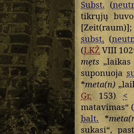
Subst.
(
neutr
tikrųjų buv
[Zeit(raum)]
subst.
(
neutr
(
LKŽ
VIII 102
me̹ts
„laikas 
suponuoja
s
*
meta(n)
„lai
Gr.
153)
<
*
matavimas“ (
balt.
*
meta(
sukasi“, pas