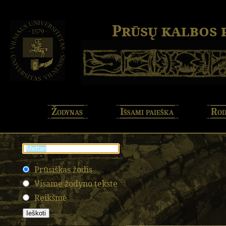
Prūsų kalbos
Žodynas
Išsami paieška
Rod
Prūsiškas žodis
Visame žodyno tekste
Reikšmė