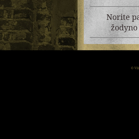
Norite p
žodyno 
© Vil