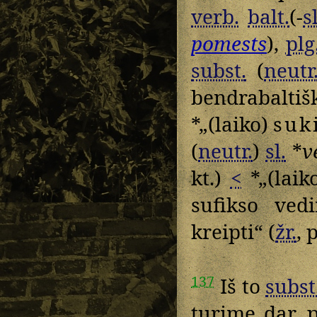
verb.
balt.
(-
sl
pomests
),
plg
subst.
(
neutr
bendrabalti
*„(laiko)
suk
(
neutr.
)
sl.
*
v
kt.)
<
*„(laik
sufikso ved
kreipti“ (
žr.
, 
137
Iš to
subst
turime dar, 