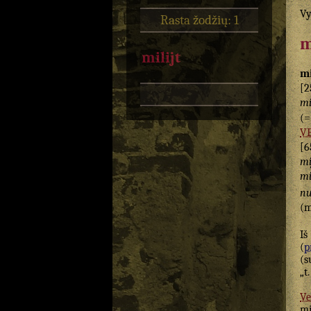
Vy
Rasta žodžių: 1
m
milijt
mi
[2
mi
(
V
[6
mi
mi
nu
(m
Iš
(
p
(s
„t.
Ve
mi