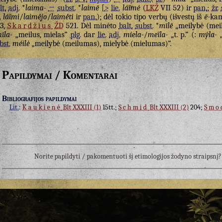
lt.
adj.
*
laima-
→
subst.
*
laimē
[
>
lie.
láĩmė
(
LKŽ
VII 52) ir
pan.
;
žr.
.
láĩmi
/
laimė́jo
/
laimė́ti
ir
pan.
); dėl tokio tipo verbų (išvestų iš
ē
-ka
3,
Skardžius
ŽD
521. Dėl minėto
balt.
subst.
*
mīlē
„meilybė (mei
īla-
„meilus, mielas“
plg.
dar
lie.
adj.
míela-
/
meĩla-
„t. p.“ (:
mýla-
„
bst.
méilė
„meilybė (meilumas), mielybė (mielumas)“.
Papildymai / Komentarai
Bibliografijos papildymai
Lit.
:
Kaukienė
Blt XXXIII (1)
15tt.;
Schmid
Blt XXXIII (2)
204;
Smo
Norite papildyti / pakomentuoti šį etimologijos žodyno straipsn