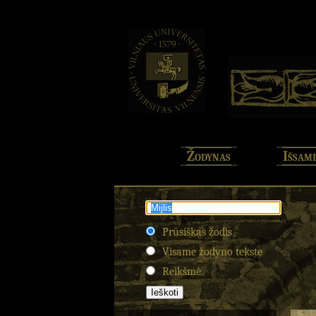
Žodynas
Išsami
Prūsiškas žodis
Visame žodyno tekste
Reikšmė