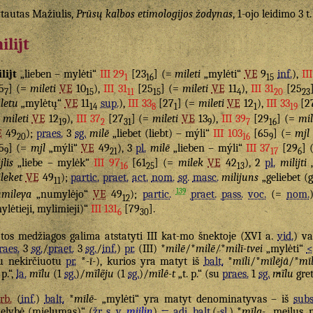
tautas Mažiulis,
Prūsų kalbos etimologijos žodynas
, 1-ojo leidimo 3 t
ilijt
lijt
„lieben – mylėti“
III 29
[23
] (=
mileti
„mylėti“
VE
9
inf.
),
II
1
16
15
5
] (=
mileti
VE
10
),
III 31
[25
] (=
mileti
VE
11
),
III 31
[25
7
15
11
15
4
20
23
letu
„mylėtų“
VE
11
sup.
),
III 33
[27
] (=
mileti
VE
12
),
III 33
[2
14
8
1
1
19
=
mileti
VE
12
),
III 37
[27
] (=
mileti
VE
13
),
III 39
[29
] (=
mil
19
2
31
9
7
16
E
49
);
praes.
3
sg.
milē
„liebet (liebt) – mýli“
III 103
[65
] (=
mjl
20
16
9
5
] (=
mjl
„mýli“
VE
49
), 3
pl.
milē
„lieben – mýli“
III 37
[29
] 
9
21
17
6
jlis
„liebe – mylėk“
III 97
[61
] (=
milek
VE
42
), 2
pl.
milijti
„
16
25
13
leket
VE
49
);
partic.
praet.
act.
nom.
sg.
masc.
milijuns
„geliebet (
11
139
mileya
„numylėjo“
VE
49
);
partic.
praet.
pass.
voc.
(=
nom.
12
ylėtieji, mylimieji)“
III 131
[79
].
6
30
 tos medžiagos galima atstatyti III kat-mo šnektoje (XVI a.
vid.
) va
raes.
3
sg.
/
praet.
3
sg.
/
inf.
)
pr.
(III) *
milē
/*
milē
/*
milī-tvei
„mylėti“
<
u nekirčiuotu
pr.
*
-ī-
), kurios yra matyt iš
balt.
*
mīli
/*
mīlējā
/*
mī
 p.“,
la.
mĩlu
(1
sg.
)/
mĩlẽju
(1
sg.
)/
mīlê-t
„t. p.“ (su
praes.
1
sg.
mĩlu
gre
rb.
(
inf.
)
balt.
*
mīlē-
„mylėti“ yra matyt denominatyvas – iš
subs
elybė (mielumas)“ (
žr.
s. v.
mijlin
)
←
adj.
balt.
(-
sl.
) *
mīla-
„meilus, m