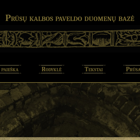
Prūsų kalbos paveldo duomenų bazė
 paieška
Rodyklė
Tekstai
Prūsa