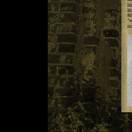
ba
lie
80
*
m
su