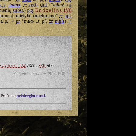
s. v.
-laims
]
→
verb.
(
inf.
) *
laimē-
(
>
mienių
subst.
)
plg.
Endzelīns
LVG
lumas), mielybė (mielumas)“
←
adj.
t. p.“ =
pr.
*
mīla-
„t. p.“,
žr.
mijls
)
→
czyński
LAV
237tt.,
SEJL
400.
Rinkevičius Vytautas
,
2013-04-01
į? Prašome
prisiregistruoti.