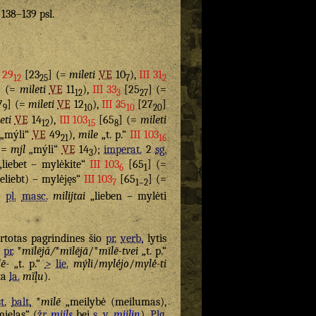
. 138–139 psl.
I 29
[23
] (=
mileti
VE
10
),
III 31
12
25
7
2
] (=
mileti
VE
11
),
III 33
[25
] (=
12
3
27
7
] (=
mileti
VE
12
),
III 35
[27
]
9
10
10
20
eti
VE
14
),
III 103
[65
] (=
mileti
12
15
8
„mýli“
VE
49
),
mile
„t. p.“
III 103
21
16
(=
mjl
„mýli“
VE
14
);
imperat.
2
sg.
3
liebet – mylėkite“
III 103
[65
] (=
6
1
geliebt) – mylėjęs“
III 103
[65
] (=
7
1–2
)
pl.
masc.
milijtai
„lieben – mylėti
rtotas pagrindines šio
pr.
verb.
lytis
pr.
*
mīlējă/
*
mīlējā
/*
mīlē-tvei
„t. p.“
lē-
„t. p.“
>
lie.
mýli
/
mylė́jo
/
mylė́-ti
ta
la.
mĩļu
).
t.
balt.
*
mīlē
„meilybė (meilumas),
ielas“ (
žr.
mijls
bei
s. v.
mijlin
).
Plg.