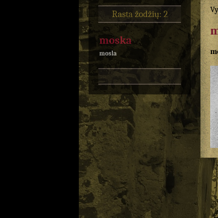
Vy
Rasta žodžių: 2
m
moska
m
mosla