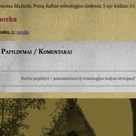
tautas Mažiulis,
Prūsų kalbos etimologijos žodynas
, 1-ojo leidimo 3 t.
oska
oska
,
žr.
mosla
.
Papildymai / Komentarai
Norite papildyti / pakomentuoti šį etimologijos žodyno straipsn