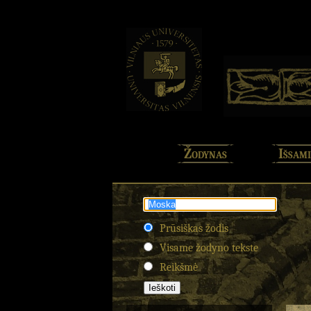
Žodynas
Išsami
Prūsiškas žodis
Visame žodyno tekste
Reikšmė