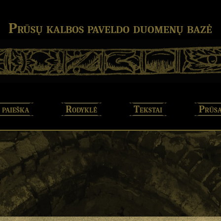
Prūsų kalbos paveldo duomenų bazė
 paieška
Rodyklė
Tekstai
Prūsa