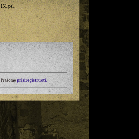
 151 psl.
į? Prašome
prisiregistruoti.