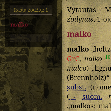
Vytautas M
Rasta žodžių: 1
žodynas
, 1-o
malko
malko
malko
„holtz
10
GrC
,
nalko
malco
) „lign
(Brennholz)“
subst.
(nomen
(
→
suom.
„malkos; mal