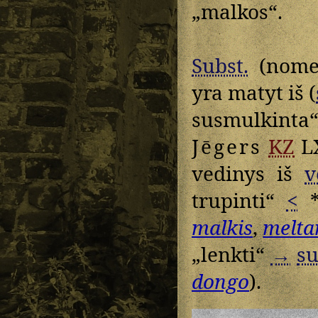
„malkos“.
Subst.
(nome
yra matyt iš (
susmulkinta
Jēgers
KZ
L
vedinys iš
v
trupinti“
<
*„
malkis
,
melta
„lenkti“
→
su
dongo
).