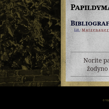
Papildym
Bibliograf
Lit.
:
Matzenaue
Norite p
žodyno 
© Vil