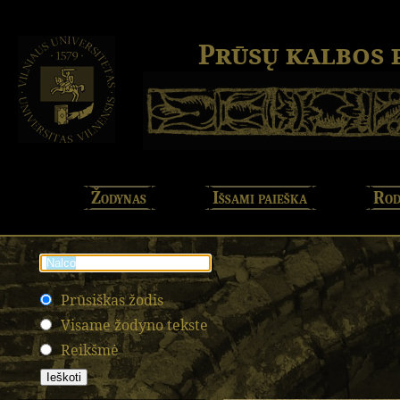
Prūsų kalbos
Žodynas
Išsami paieška
Rod
Prūsiškas žodis
Visame žodyno tekste
Reikšmė