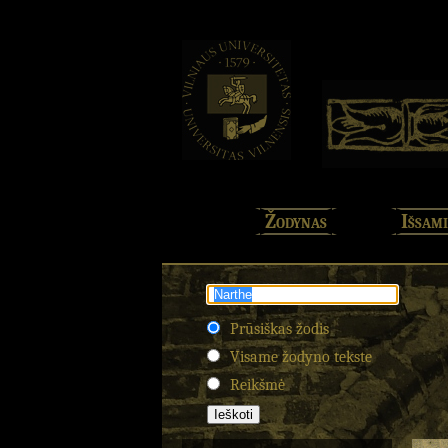
Žodynas
Išsami
Prūsiškas žodis
Visame žodyno tekste
Reikšmė