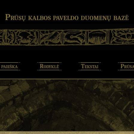
Prūsų kalbos paveldo duomenų bazė
 paieška
Rodyklė
Tekstai
Prūsa