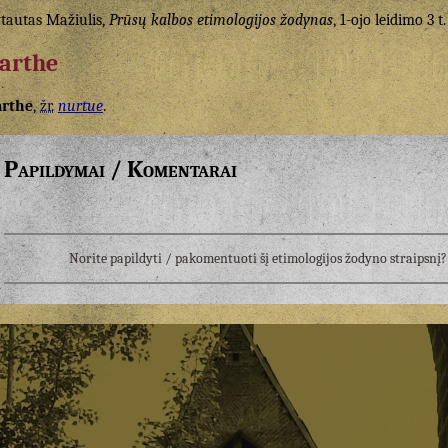
tautas Mažiulis,
Prūsų kalbos etimologijos žodynas
, 1-ojo leidimo 3 t.
arthe
arthe
,
žr.
nurtue
.
Papildymai / Komentarai
Norite papildyti / pakomentuoti šį etimologijos žodyno straipsn