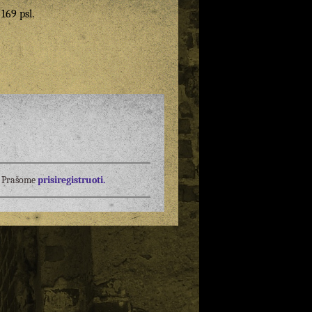
 169 psl.
į? Prašome
prisiregistruoti.