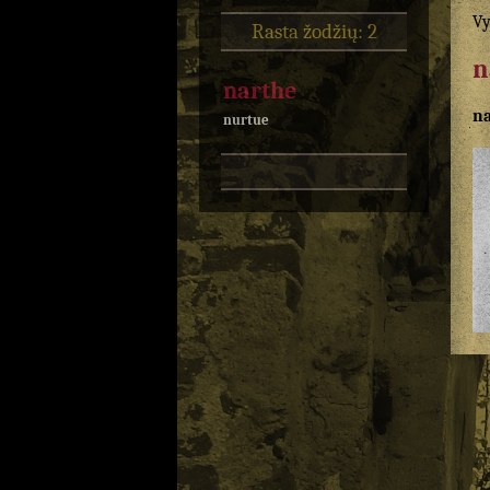
Vy
Rasta žodžių: 2
n
narthe
n
nurtue