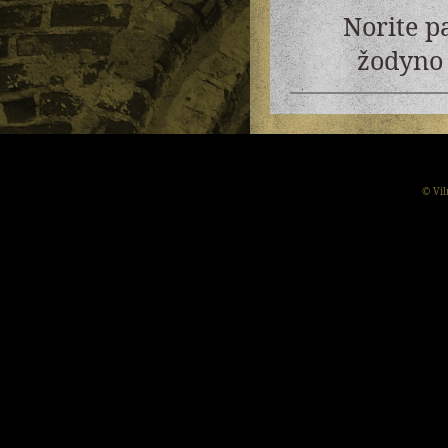
Norite p
žodyno 
© Vil