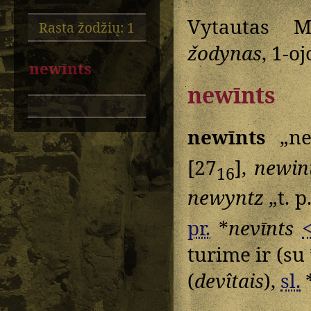
Vytautas M
Rasta žodžių: 1
žodynas
, 1-oj
newīnts
newīnts
newīnts
„ne
[27
],
newin
16
newyntz
„t. p
pr.
*
nevīnts
turime ir (su 
(
devîtais
),
sl.