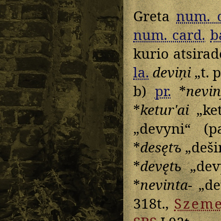
Greta
num. o
num. card.
b
kurio atsirad
la.
deviņi
„t. p
b)
pr.
*
nevin
*
keturʹai
„ket
„devyni“ (
*
desętъ
„deši
*
devętь
„dev
*
nevinta-
„de
318t.,
Szeme