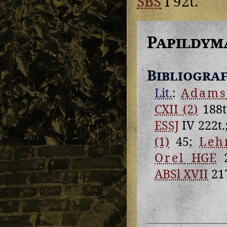
SBS
I 92t.
Papildym
Bibliograf
Lit.
:
Adams
CXII (2)
188t
ESSJ
IV 222t.
(1)
45;
Leh
Orel
HGE
2
ABSl XVII
217