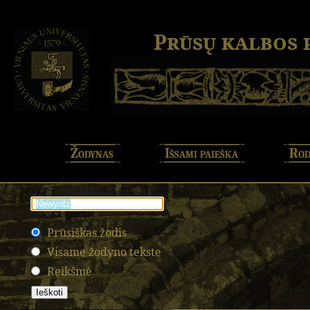
Prūsų kalbos
Žodynas
Išsami paieška
Rod
Prūsiškas žodis
Visame žodyno tekste
Reikšmė