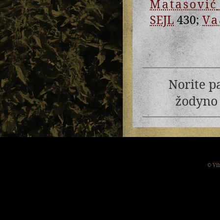
Matasović
SEJL
430;
Va
Norite p
žodyno 
© Vil