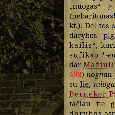
„nuogas“
>
(nebaritonas
kt.). Dėl tos
darybos
plg
kailis
“, kur
sufikso
*
-e
dar
Mažiuli
498
)
nognan
su
lie.
núoga
Berneker
P
tačiau tie 
darybos
asp