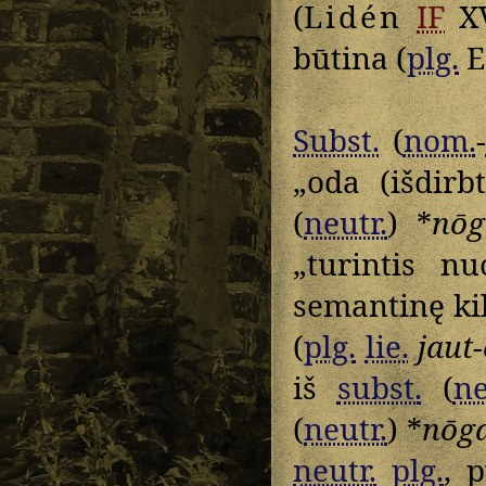
(
Lidén
IF
XV
būtina (
plg.
E
Subst.
(
nom.
-
„oda (išdirb
(
neutr.
) *
nōg
„turintis n
semantinę k
(
plg.
lie.
jaut
iš
subst.
(
ne
(
neutr.
) *
nōg
neutr.
plg.
, 