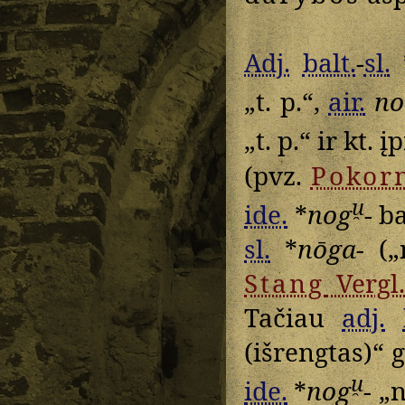
Adj.
balt.
-
sl.
„t. p.“,
air.
no
„t. p.“ ir kt. 
(pvz.
Pokor
u̯
ide.
*
nog
- b
sl.
*
nōga-
(„n
Stang
Vergl.
Tačiau
adj.
(išrengtas)“ g
u̯
ide.
*
nog
- „