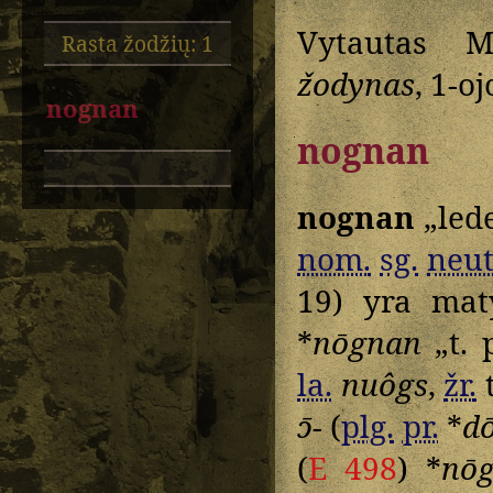
Vytautas M
Rasta žodžių: 1
žodynas
, 1-o
nognan
nognan
nognan
„lede
nom.
sg.
neut
19) yra ma
*
nōgnan
„t. 
la.
nuôgs
,
žr.
t
ɔ̄-
(
plg.
pr.
*
dō
(
E 498
) *
nō