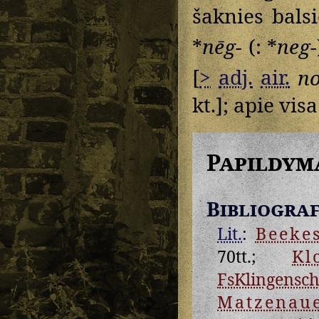
šaknies bals
*
nēg-
(: *
neg-
[
>
adj.
air.
no
kt.]; apie vis
Papildym
Bibliograf
Lit.
:
Beeke
70tt.;
Kl
FsKlingensch
Matzenau