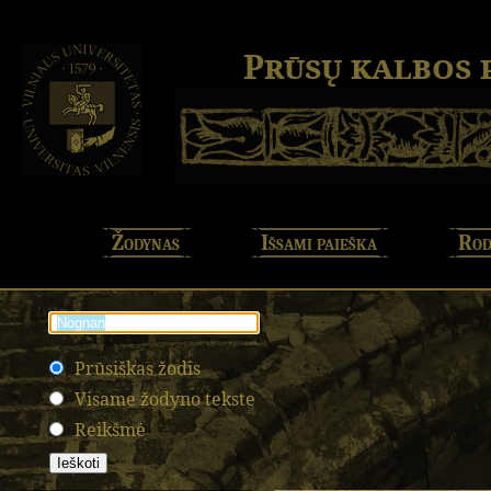
Prūsų kalbos
Žodynas
Išsami paieška
Rod
Prūsiškas žodis
Visame žodyno tekste
Reikšmė