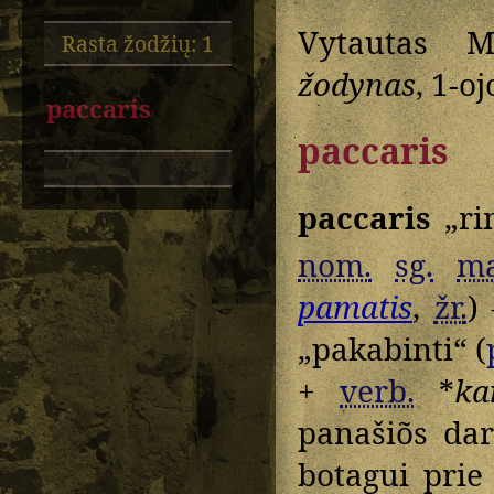
Vytautas M
Rasta žodžių: 1
žodynas
, 1-oj
paccaris
paccaris
paccaris
„ri
nom.
sg.
ma
pamatis
,
žr.
)
„pakabinti“ (
+
verb.
*
ka
panašiõs da
botagui prie 