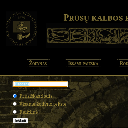
Prūsų kalbos
Žodynas
Išsami paieška
Rod
Prūsiškas žodis
Visame žodyno tekste
Reikšmė