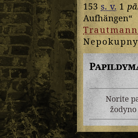
153
s. v.
1
pã
Aufhängen“
Trautmann
Nepokupn
Papildym
Norite p
žodyno 