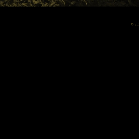
© Vil