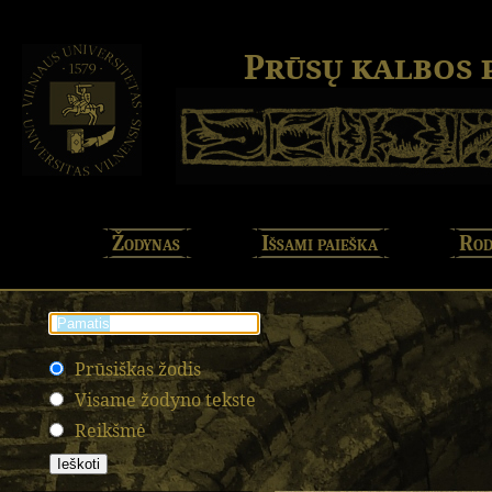
Prūsų kalbos
Žodynas
Išsami paieška
Rod
Prūsiškas žodis
Visame žodyno tekste
Reikšmė