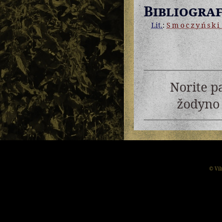
Bibliograf
Lit.
:
Smoczyński
Norite p
žodyno 
© Vil