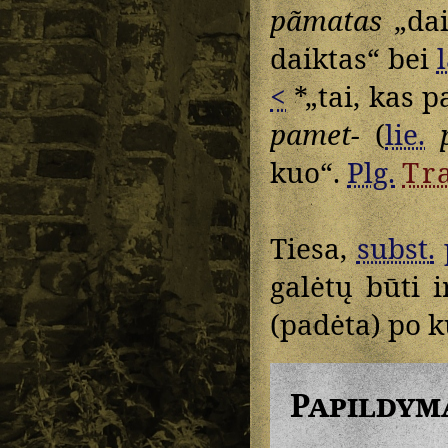
pãmatas
„dai
daiktas“ bei
l
<
*„tai, kas 
pamet-
(
lie.
kuo“.
Plg.
Tr
Tiesa,
subst.
galėtų būti 
(padėta) po 
Papildym