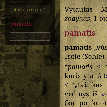
Vytautas M
Rasta žodžių: 1
žodynas
, 1-oj
pamatis
pamatis
pamatis
„vuͤ
„sole (Sohle)
i
*
pamat
s
<
kuris yra iš (
<
*„tai, kas 
vedinys iš
v
(ką po kuo)