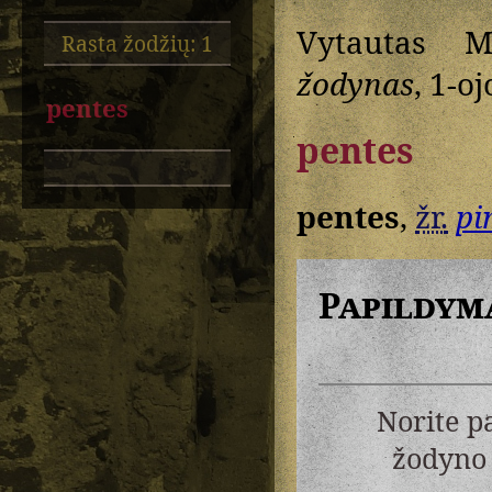
Vytautas M
Rasta žodžių: 1
žodynas
, 1-oj
pentes
pentes
pentes
,
žr.
pi
Papildym
Norite p
žodyno 