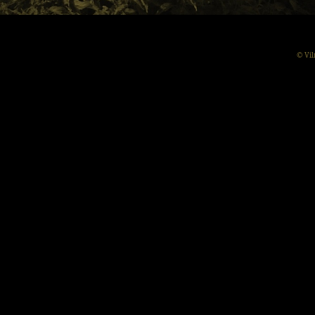
© Vil