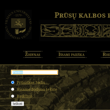
Prūsų kalbos
Žodynas
Išsami paieška
Rod
Prūsiškas žodis
Visame žodyno tekste
Reikšmė