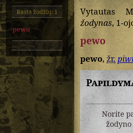
Vytautas M
Rasta žodžių: 1
žodynas
, 1-oj
pewo
pewo
pewo
,
žr.
piw
Papildym
Norite p
žodyno 