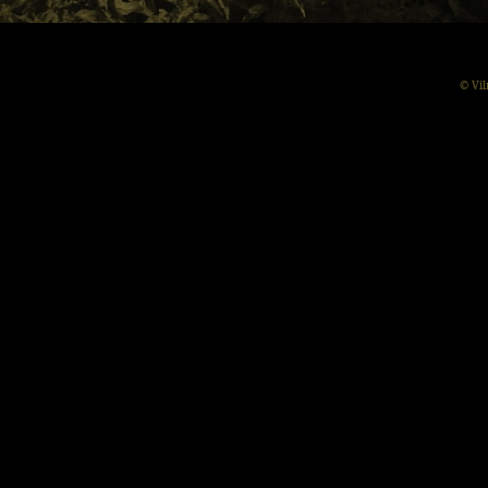
© Vil