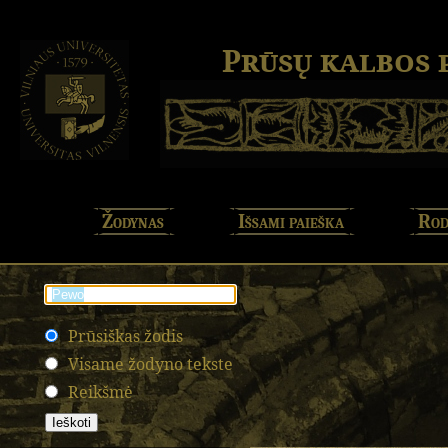
Prūsų kalbos
Žodynas
Išsami paieška
Rod
Prūsiškas žodis
Visame žodyno tekste
Reikšmė