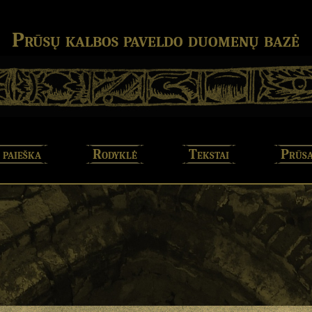
Prūsų kalbos paveldo duomenų bazė
 paieška
Rodyklė
Tekstai
Prūsa