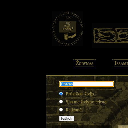
Žodynas
Išsami
Prūsiškas žodis
Visame žodyno tekste
Reikšmė