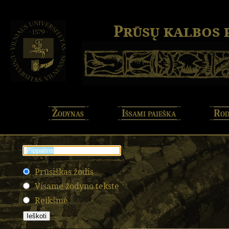
Prūsų kalbos
Žodynas
Išsami paieška
Rod
Prūsiškas žodis
Visame žodyno tekste
Reikšmė