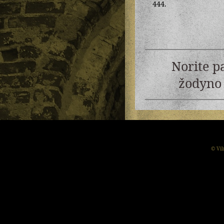
444.
Norite p
žodyno 
© Vil