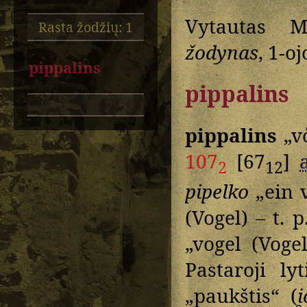
Vytautas M
Rasta žodžių: 1
žodynas
, 1-oj
pippalins
pippalins
pippalins
„vo
107
[67
]
2
12
pipelko
„ein v
(Vogel) – t. 
„vogel (Voge
Pastaroji ly
„paukštis“ (
i