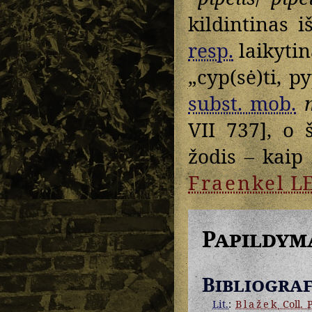
kildintinas i
resp.
laikytin
„cyp(sė)ti, py
subst. mob.
VII 737], o 
žodis – kaip
Fraenkel
L
Papildym
Bibliograf
Lit.
:
Blažek
Coll. P