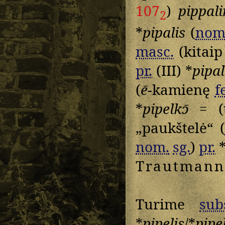
107
)
pippali
2
*
pipalis
(
nom
masc.
(kitai
pr.
(III) *
pipal
(
ē
-kamienę
f
*
pipelkɔ̄
= (t
„paukštelė“ (
nom.
sg.
)
pr.
Trautmann
Turime
sub
*
pipelis
/*
pipe