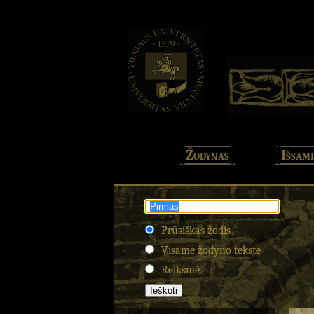
Žodynas
Išsami
Prūsiškas žodis
Visame žodyno tekste
Reikšmė