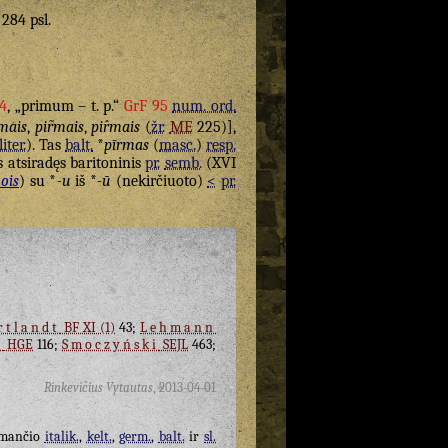
 284 psl.
4
, „primum – t. p.“
GrF 95
num. ord.
mais
,
pir̃mais
,
pir̂mais
(
žr.
ME
225)],
liter.
). Tas
balt.
*
pīrmas
(
masc.
)
resp.
s atsiradęs baritoninis
pr.
semb.
(XVI
ois
) su *
-u
iš *
-ū
(nekirčiuoto)
<
pr.
rtlandt
BF XI (1)
43;
Lehmann
l
HGE
116;
Smoczyński
SEJL
463;
Rinkevičius Vytautas
,
2013-04-01
imančio
italik.
,
kelt.
,
germ.
,
balt.
ir
sl.