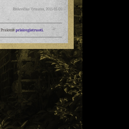
Rinkevičius Vytautas
,
2015-01-05
į? Prašome
prisiregistruoti.