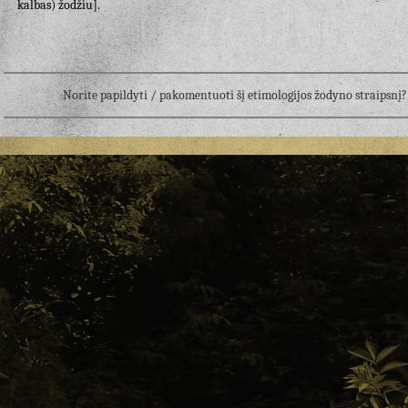
kalbas) žodžiu].
Norite papildyti / pakomentuoti šį etimologijos žodyno straipsn