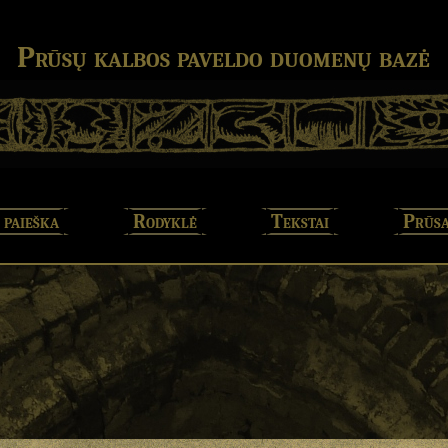
Prūsų kalbos paveldo duomenų bazė
 paieška
Rodyklė
Tekstai
Prūsa