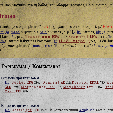
tautas Mažiulis,
Prūsų kalbos etimologijos žodynas
, 1-ojo leidimo 3 t.
irmas
irmas
„(erster) – pirmas“
I 5
[5
], „zum irsten (erster) – t. p.“
GrA 9
2
2
om.
sg.
masc.
suponuoja
balt.
*
pīrmas
„t. p.“ [
>
lie.
pìrmas
,
plg.
la.
pìr
l kurio
žr.
, pvz.,
Trautmann
BSW
220,
Fraenkel
LEW
597t. (
ir 
em.
) *
pīrmā
laikytinas baritonu (
žr.
Illič-Svityč
IA
69); iš čia bu
) *
pirmas
„pirmas“ (
masc.
)
resp.
(
fem.
) *
pirmŭ
„pirma“ (
žr.
s. v.
pirm
ā
.
Papildymai / Komentarai
Bibliografijos papildymai
Lit.
:
Beekes
EDG
1245;
Demiraj
AE
311;
Derksen
EDSIL
430;
Ko
GED
129t.;
Matzenauer
BKAS
102;
Mayrhofer
EWA
II 157;
Ore
Vaan
EDL
486.
Bibliografijos papildymai
Lit.
:
Oettinger
LPH
186t. [laikomas specifiniu
š. vak. ide.
arealo (ap