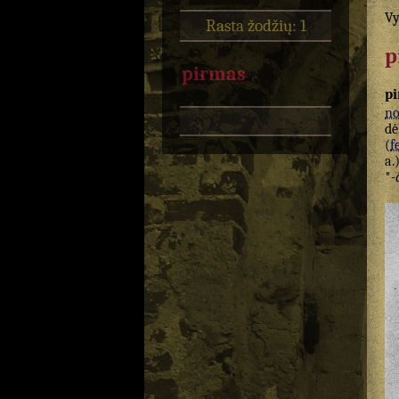
Vy
Rasta žodžių: 1
p
pirmas
p
n
dė
(
f
a.
*
-