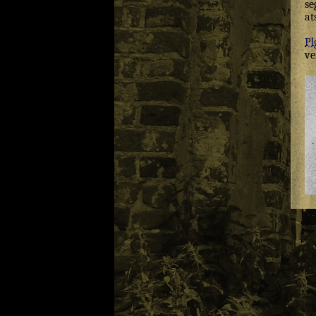
se
at
Pl
ve