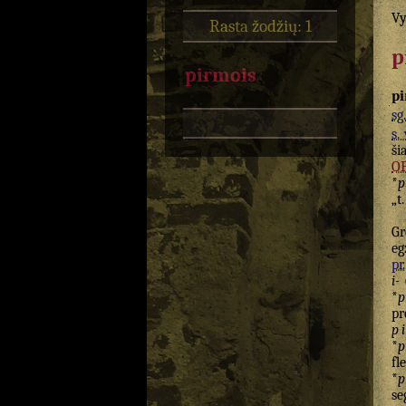
Vy
Rasta žodžių: 1
p
pirmois
pi
sg.
s. 
ši
O
*
p
„t
Gr
eg
pr.
i-
(
*
p
pr
p
*
p
fl
*
se