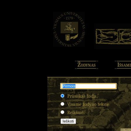
Žodynas
Išsami
Prūsiškas žodis
Visame žodyno tekste
Reikšmė