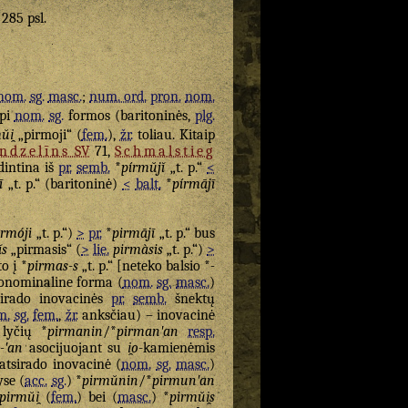
 285 psl.
nom.
sg.
masc.
;
num. ord.
pron.
nom.
ypi
nom.
sg.
formos (baritoninės,
plg.
ŭi̯
„pirmoji“ (
fem.
),
žr.
toliau. Kitaip
ndzelīns
SV
71,
Schmalstieg
ldintina iš
pr.
semb.
*
pírmŭjĭ
„t. p.“
<
ī
„t. p.“ (baritoninė)
<
balt.
*
pírmājī
irmóji
„t. p.“)
>
pr.
*
pirmājī
„t. p.“ bus
ĭs
„pirmasis“ (
>
lie.
pirmàsis
„t. p.“)
>
o į *
pirmas-s
„t. p.“ [neteko balsio *
-
ronominaline forma (
nom.
sg.
masc.
)
sirado inovacinės
pr.
semb.
šnektų
m.
sg.
fem.
,
žr.
anksčiau) – inovacinė
lyčių *
pirmanin
/*
pirmanʹan
resp.
*
-ʹan
asocijuojant su
i̯o
-kamienėmis
 atsirado inovacinė (
nom.
sg.
masc.
)
yse (
acc.
sg.
) *
pirmŭnin
/*
pirmunʹan
pirmŭi̯
(
fem.
) bei (
masc.
) *
pirmŭi̯s