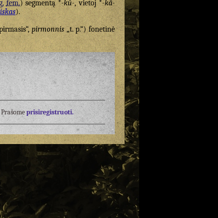
g.
fem.
) segmentą *
-kŭ-
, vietoj *
-kă-
niskas
).
pirmasis“,
pirmonnis
„t. p.“) fonetinė
į? Prašome
prisiregistruoti.