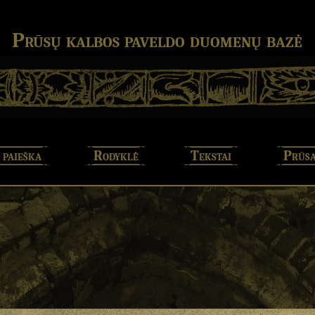
Prūsų kalbos paveldo duomenų bazė
 paieška
Rodyklė
Tekstai
Prūsa