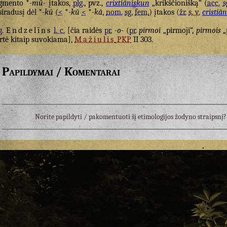
gmento *
-mŭ-
įtakos,
plg.
, pvz.,
crixtiāniskun
„krikščionišką“ (
acc.
s
siradusį dėl *
-kŭ
(
<
*
-kū
<
*
-kā
,
nom.
sg.
fem.
) įtakos (
žr.
s. v.
cristiā
g.
Endzelīns
l. c.
[čia raidės
pr.
-o-
(
pr.
pirmoi
„pirmoji“,
pirmois
„
rtė kitaip suvokiama],
Mažiulis
PKP
II 303.
Papildymai / Komentarai
Norite papildyti / pakomentuoti šį etimologijos žodyno straipsn