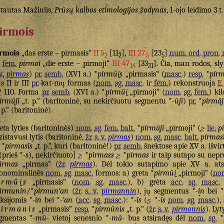
tautas Mažiulis,
Prūsų kalbos etimologijos žodynas
, 1-ojo leidimo 3 t.
irmois
rmois
„das erste – pirmasis“
II 5
[11
],
III 27
[23
]
num. ord.
pron.
2
2
5
5
fem.
pirmoi
„die erste – pirmoji“
III 47
[33
]. Čia, man rodos, sl
14
31
v.
pirmas
)
pr.
semb.
(XVI a.) *
pírmŭi̯s
„pirmasis“ (
masc.
)
resp.
*
pírm
as II ir III
pr.
kat-mų formas (
nom.
sg.
masc.
ir
fem.
) rekonstruoja
E
P
110. Forma
pr.
semb.
(XVI a.) *
pírmŭi̯
„pirmoji“ (
nom.
sg.
fem.
) ki
írmūjī
„t. p.“ (baritoninė, su nekirčiuotu segmentu *
-ūjī
)
pr.
*
pírmāj
. p.“ (baritoninė).
eta lyties (baritoninės)
nom.
sg.
fem.
balt.
*
pírmājī
„pirmoji“ (
>
lie.
p
zistavusi lytis (baritoninė,
žr.
s. v.
pirmas
)
nom.
sg.
masc.
balt.
pírmas
*
pirmasĭs
„t. p.“, kuri (baritoninė!)
pr.
semb.
šnektose apie XV a. išvirt
prieš *
-s
), nekirčiuoto]
>
*
pirmass
>
*
pirmas
ir taip sutapo su nep
irmas
„pirmas“ (
žr.
pirmas
). Dėl tokio sutapimo apie XV a. at
onominalinės
nom.
sg.
masc.
formos: a) greta *
pirmŭi̯
„pirmoji“ (
no
irmŭi̯s
„pirmasis“ (
nom.
sg.
masc.
), b) greta
acc.
sg.
masc.
irmunin
/*
pirmunʹan
(
žr.
s. v.
pirmannin
), jų segmentus *
-in
bei 
eksijomis *
-in
bei *
-ʹan
(
acc.
sg.
masc.
): *
-ĭs
(
<
*
-īs
nom.
sg.
masc.
),
pirmanis
„pirmasis“
resp.
*
pirmŭnis
„t. p.“ (
žr.
s. v.
pirmonnis
). Lyt
gmentas *
-mŭ-
vietoj senesnio *
-mă-
bus atsiradęs dėl
nom.
sg.
*