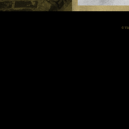
© Vil