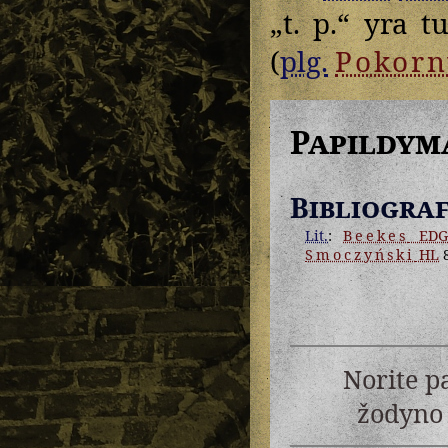
„t. p.“ yra t
(
plg.
Pokorn
Papildym
Bibliograf
Lit.
:
Beekes
ED
Smoczyński
HL
Norite p
žodyno 