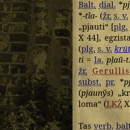
Balt.
dial.
*
p
*
-tla-
(
žr.
s. v.
„pjauti“ [
plg.
X 44], egzist
(
plg.
s. v.
krū
ti
=
la.
pļaũ-t
žr.
Gerulli
subst.
pr.
*
p
(
pjaunỹs
) „k
loma“ (
LKŽ
X 
Tas
verb.
balt