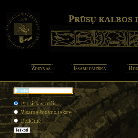
Prūsų kalbos
Žodynas
Išsami paieška
Rod
Prūsiškas žodis
Visame žodyno tekste
Reikšmė