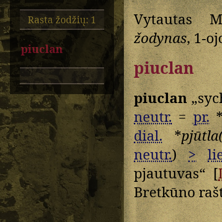
Vytautas M
Rasta žodžių: 1
žodynas
, 1-oj
piuclan
piuclan
piuclan
„sych
neutr.
=
pr.
dial.
*
pjūtla
neutr.
)
>
li
pjautuvas“ [
Bretkūno rašt