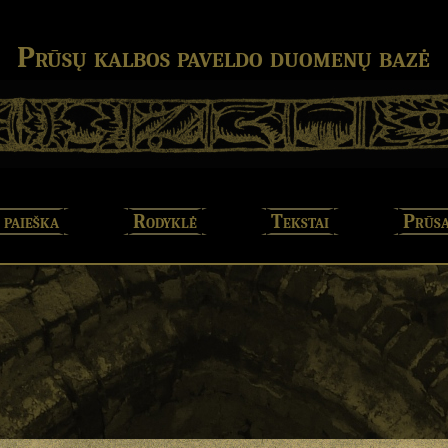
Prūsų kalbos paveldo duomenų bazė
 paieška
Rodyklė
Tekstai
Prūsa