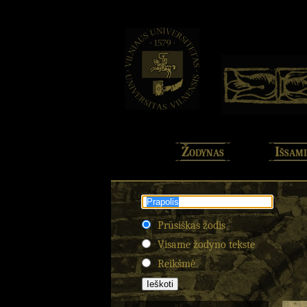
Žodynas
Išsami
Prūsiškas žodis
Visame žodyno tekste
Reikšmė