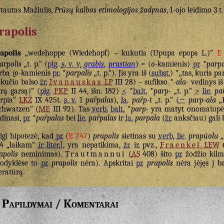
tautas Mažiulis,
Prūsų kalbos etimologijos žodynas
, 1-ojo leidimo 3 t.
rapolis
apolis
„wedehoppe (Wiedehopf) – kukutis (Upupa epops L.)“
E
arpolis
„t. p.“ (
plg.
s. v. v.
grabis
,
prastian
) = (
o
-kamienis)
pr.
*
parp
arba
i̯o
-kamienis
pr.
*
parpalīs
„t. p.“). Jis yra iš (
subst.
) *„tas, kuris pa
kučio balso
žr.
Ivanauskas
LP
III 28) – sufikso *
-ala-
vedinys i
krą garsą)“ (
plg.
PKP
II 44, išn. 182)
<
*
balt.
*
parp-
„t. p.“
>
lie.
par
rpia“
LKŽ
IX 425t.
s. v.
1
par̃palas
),
la.
par̃p-t
„t. p.“ (
→
parp-ala
„
chwatzen“ (
ME
III 92). Tas
verb.
balt.
*
parp-
yra matyt onomatopėji
dinasi,
pr.
*
par̃palas
bei
lie.
par̃palas
ir
la.
parpala
(
žr.
anksčiau) gali 
igi hipotezė, kad
pr.
(
E 747
)
prapolis
sietinas su
verb.
lie.
prapúolu
„
4 „laikam“
ir liter.
], yra nepatikima,
žr.
ir, pvz.,
Fraenkel
LEW
apolis
neminimas).
Trautmannui
(
AS
408) šito
pr.
žodžio kilmė
odyklėse to
pr.
prapolis
nėra). Apskritai
pr.
prapolis
nėra įėjęs į ba
teratūrą.
Papildymai / Komentarai