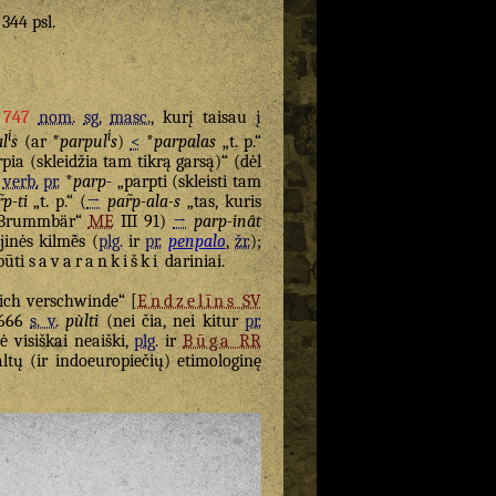
 344 psl.
 747
nom.
sg.
masc.
, kurį taisau į
i
i
al
s
(ar *
parpul
s
)
<
*
parpalas
„t. p.“
rpia (skleidžia tam tikrą garsą)“ (dėl
š
verb.
pr.
*
parp-
„parpti (skleisti tam
̃p-ti
„t. p.“ (
→
par̃p-ala-s
„tas, kuris
Brummbär“
ME
III 91)
→
parp-inât
nės kilmė̃s (
plg.
ir
pr.
penpalo
,
žr.
);
būti
savarankiški
dariniai.
ich verschwinde“ [
Endzelīns
SV
666
s. v.
pùlti
(nei čia, nei kitur
pr.
 visiškai neaiški,
plg.
ir
Būga
RR
ltų (ir indoeuropiečių) etimologinę