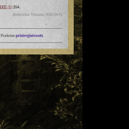
XXII (2)
254.
Rinkevičius Vytautas
,
2013-04-01
į? Prašome
prisiregistruoti.