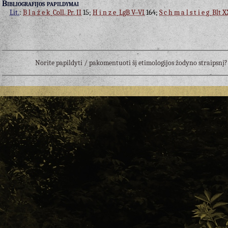
Bibliografijos papildymai
Lit.
:
Blažek
Coll. Pr. II
15;
Hinze
LgB V–VI
164;
Schmalstieg
Blt X
Norite papildyti / pakomentuoti šį etimologijos žodyno straipsn