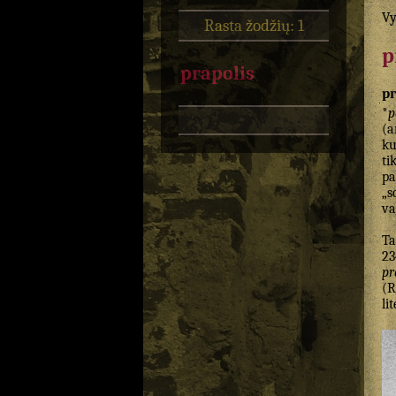
Vy
Rasta žodžių: 1
p
prapolis
pr
*
p
(
ku
ti
pa
„s
va
Ta
23
pr
(R
li