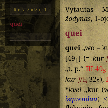
Vytautas M
Rasta žodžių: 1
žodynas
, 1-oj
quei
quei
quei
„wo – k
[49
] (=
kur
1
„t. p.“
III 49
5
kur
VE
32
),
5
*
kvei
„kur (w
isquendau
)
<
fleksinio f