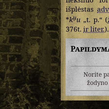
išplėstas
adv
u̯
*
k
u
„t. p.“ (
376t.
ir liter.
)
Papildym
Norite p
žodyno 