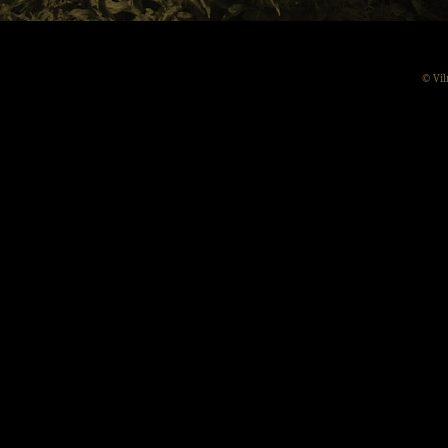
© Vil