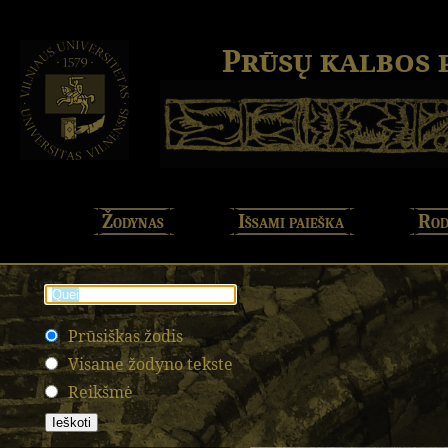
Prūsų kalbos
Žodynas
Išsami paieška
Rod
Prūsiškas žodis
Visame žodyno tekste
Reikšmė