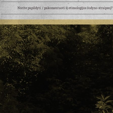
Norite papildyti / pakomentuoti šį etimologijos žodyno straipsn