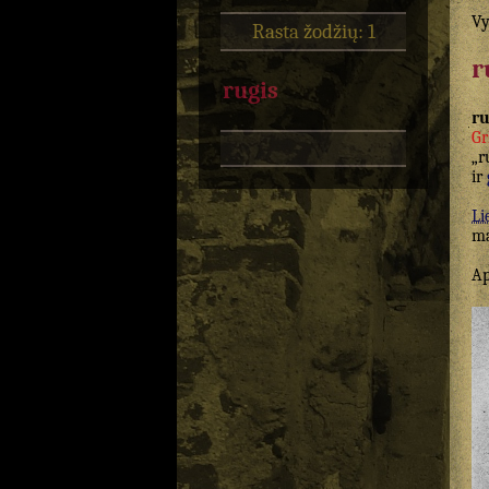
Vy
Rasta žodžių: 1
r
rugis
ru
Gr
„r
ir
Li
ma
Ap