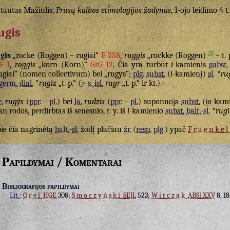
tautas Mažiulis,
Prūsų kalbos etimologijos žodynas
, 1-ojo leidimo 4 t
ugis
33
gis
„rocke (Roggen) – rugiai“
E 258
,
ruggis
„rockke (Roggen)
– t. 
F 1
,
roggis
„korn (Korn)“
GrG 12
. Čia yra turbūt
i
-kamienis
subst.
ugiai“ (nomen collectivum) bei „rugys“;
plg.
subst.
(
i
-kamienį)
sl.
*
ru
germ.
dial.
*
rugiz
„t. p.“ (
>
s. isl.
rugr
„t. p.“ ir kt.).
e.
rugỹs
(
ppr.
–
pl.
) bei
la.
rudzis
(
ppr.
–
pl.
) suponuoja
subst.
(
i̯o
-kam
n rodos, perdirbtas iš senesnio, t. y. iš
i
-kamienio
subst.
balt.
-
sl.
*
rugi
ie čia nagrinėtą
balt.
-
sl.
žodį plačiau
žr.
(
resp.
plg.
) ypač
Fraenkel
Papildymai / Komentarai
Bibliografijos papildymai
Lit.
:
Orel
HGE
308;
Smoczyński
SEJL
523;
Witczak
ABSl XXV
8, 18