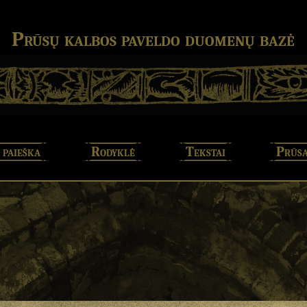
Prūsų kalbos paveldo duomenų bazė
 paieška
Rodyklė
Tekstai
Prūsa