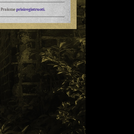
į? Prašome
prisiregistruoti.