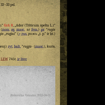
. 32–33 psl.
p.“
GrA 8
, „Ador (Triticum spelta L.)“
(
nom.
sg.
masc.
ar
fem.
)
pr.
*
rugis
gis
„rugiai“ (
>
rus.
рожь
„t. p.“ ir kt.)
ienį)
ryt.
balt.
*
rugja-
(
masc.
), kuris,
-
.
LEW
745t.
ir liter.
.
Rinkevičius Vytautas
,
2013-04-01