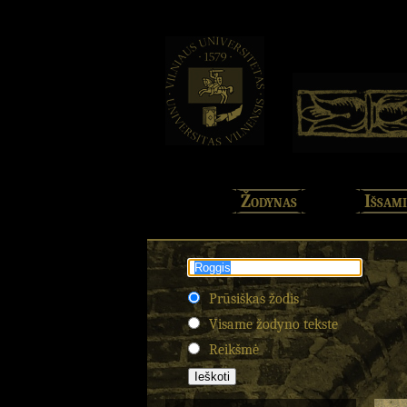
Žodynas
Išsami
Prūsiškas žodis
Visame žodyno tekste
Reikšmė