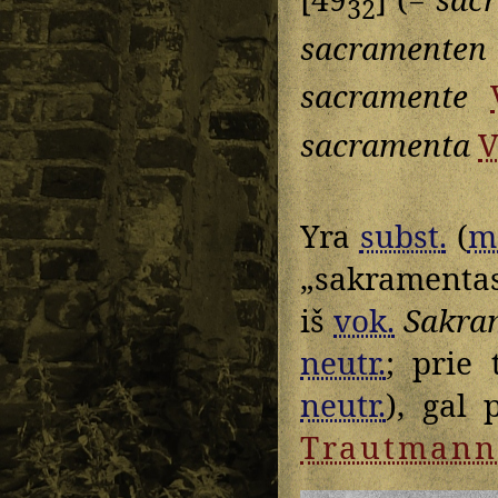
32
sacramenten
sacramente
sacramenta
V
Yra
subst.
(
m
„sakramentas
iš
vok.
Sakra
neutr.
; prie
neutr.
), gal 
Trautmann