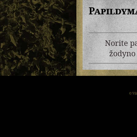
Papildym
Norite p
žodyno 
© Vil