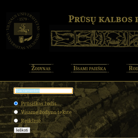
Prūsų kalbos
Žodynas
Išsami paieška
Rod
Prūsiškas žodis
Visame žodyno tekste
Reikšmė