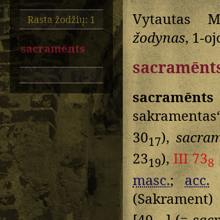
Vytautas M
Rasta žodžių: 1
žodynas
, 1-oj
sacramēnts
sacramēnt
sacramēnts
sakramenta
30
),
sacra
17
23
),
III 73
19
8
masc.
;
acc.
(Sakrament)
[49
] (=
sac