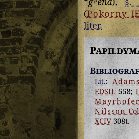
*
g
enā
),
s. 
(
Pokorny
I
liter.
Papildym
Bibliograf
Lit.
:
Adam
EDSIL
558;
Mayrhofe
Nilsson
Coll
XCIV
308t.