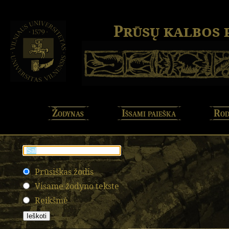
Prūsų kalbos
Žodynas
Išsami paieška
Rod
Prūsiškas žodis
Visame žodyno tekste
Reikšmė