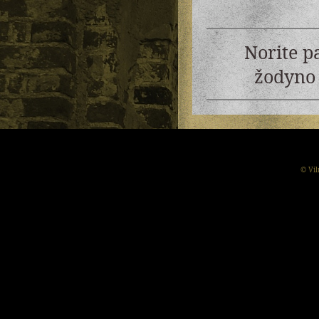
Norite p
žodyno 
© Vil