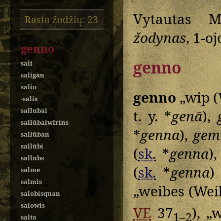
Vytautas M
Rasta žodžių: 23
žodynas
, 1-o
genno
genno
sali
saligan
sālin
genno
„wip (
-salis
sallubai
t. y. *
genā
),
sallūbaiwīrins
*
genna
),
gem
sallūban
sallūbi
(
sk.
*
genna
)
sallūbs
(
sk.
*
genna
salme
salmis
„weibes (Wei
salobisquan
salowis
VE
37
), „
1–2
salta