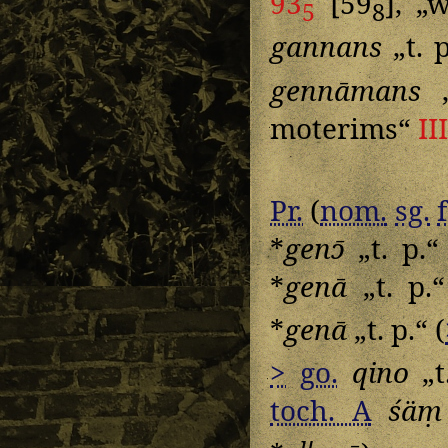
93
[59
], „
5
8
gannans
„t. 
gennāmans
„
moterims“
II
Pr.
(
nom.
sg.
*
genɔ̄
„t. p.“
*
genā
„t. p.“
*
genā
„t. p.“ (
>
go.
qino
„t
toch. A
śäṃ
u̯