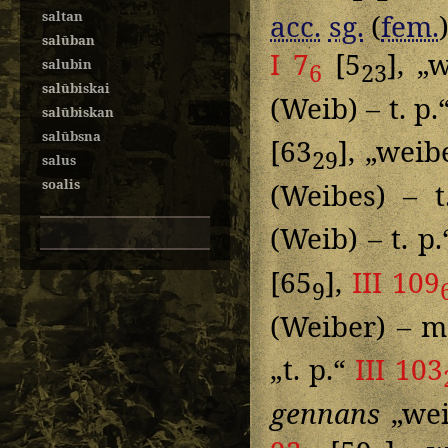
saltan
acc.
sg.
(
fem.
salūban
I 7
[5
], „
salubin
6
23
salūbiskai
(Weib) – t. p.
salūbiskan
salūbsna
[63
], „weib
29
salus
soalis
(Weibes) – 
(Weib) – t. p
[65
],
III 109
9
(Weiber) – 
„t. p.“
III 103
gennans
„wei