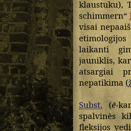
klaustuku),
schimmern“
visai nepaai
etimologijo
laikanti g
jauniklis, kar
atsargiai 
nepatikima (
Subst.
(
ē
-ka
spalvinės ki
fleksijos ved