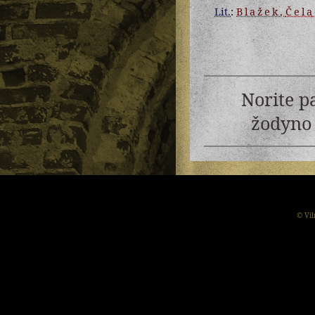
Lit.
:
Blažek
,
Čela
Norite p
žodyno 
© Vil