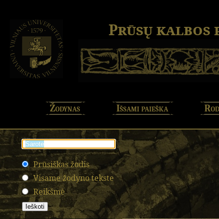
Prūsų kalbos
Žodynas
Išsami paieška
Rod
Prūsiškas žodis
Visame žodyno tekste
Reikšmė