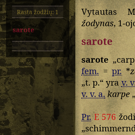
Vytautas M
Rasta žodžių: 1
žodynas
, 1-o
sarote
sarote
sarote
„carp
fem.
=
pr.
*
z
„t. p.“ yra
v. v
v. v. a.
karpe
„
Pr.
E 576
žodi
„schimmern