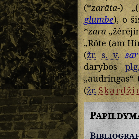
(*
zarāta-
) „(
glumbe
), o š
*
zarā
„žėrėji
„Röte (am H
(
žr.
s. v.
sar
darybos
plg
„audringas“ 
(
žr.
Skardži
Papildym
Bibliograf