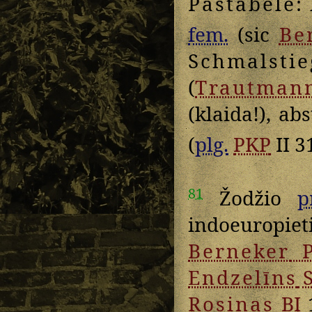
Pastabėlė
: 
fem.
(sic
Be
Schmalstie
(
Trautman
(klaida!), ab
(
plg.
PKP
II 3
81
Žodžio
p
indoeuropie
Berneker
P
Endzelīns
S
Rosinas
BĮ
1