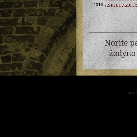
401tt.;
Smoczyńs
Norite p
žodyno 
© Vil