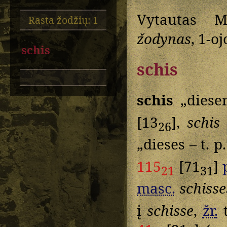
Vytautas M
Rasta žodžių: 1
žodynas
, 1-o
schis
schis
schis
„diese
[13
],
schis
26
„dieses – t. p
115
[71
]
21
31
masc.
schisse
į
schisse
,
žr.
t