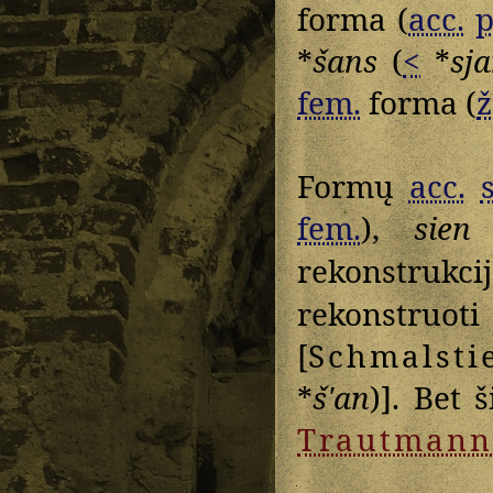
forma (
acc.
p
*
šans
(
<
*
sj
fem.
forma (
ž
Formų
acc.
fem.
),
sien
rekonstrukci
rekonstruoti 
[
Schmalsti
*
šʹan
)]. Bet 
Trautmann