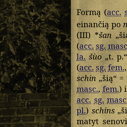
Formą (
acc.
einančią po
(III) *
šan
„ši
(
acc.
sg.
masc
la.
šùo
„t. p.
(
acc.
sg.
fem.
schin
„šią“ = 
masc.
,
fem.
) 
acc.
sg.
masc
pl.
)
schins
„ši
matyt senov