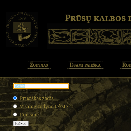
Prūsų kalbos
Žodynas
Išsami paieška
Rod
Prūsiškas žodis
Visame žodyno tekste
Reikšmė