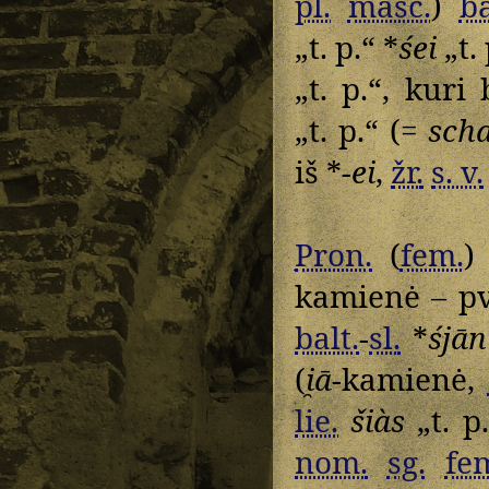
pl.
masc.
)
ba
„t. p.“ *
śei
„t. 
„t. p.“, kur
„t. p.“ (=
scha
iš *
-ei
,
žr.
s. v.
Pron.
(
fem.
kamienė – pv
balt.
-
sl.
*
śjān
(
i̯ā
-kamienė,
lie.
šiàs
„t. p
nom.
sg.
fe