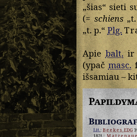
„šias“ sieti 
(=
schiens
„t.
„t. p.“
Plg.
Tr
Apie
balt.
i
(ypač
masc.
f
išsamiau – ki
Papildym
Bibliograf
Lit.
:
Beekes
EDG
3
182t.;
Matzenau