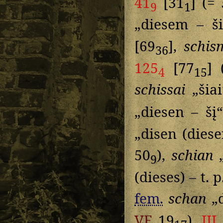
41
[31
] (=
9
1
„diesem – 
[69
],
schis
36
125
[77
] 
4
15
schissai
„šia
„diesen – šį
„disen (diese
50
),
schian
„
9
(dieses) – t. 
fem.
schan
„d
VE
19
),
III