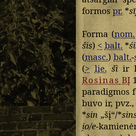
formos
pr.
*
s
Forma (
nom.
šis
)
<
balt.
*
śi
(
masc.
)
balt.
-
(
>
lie.
šì
ir 
Rosinas
BĮ
1
paradigmos 
buvo ir, pvz.
*
sin
„šį“/*
sin
i̯o/e
-kamienėm