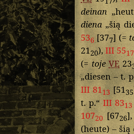
17
deinan
„heut
diena
„šią d
53
[37
] (=
t
6
7
21
),
III 55
20
17
(=
toje
VE
23
„diesen – t. 
III 81
[51
13
35
t. p.“
III 83
13
107
[67
]
20
26
(heute) – šią