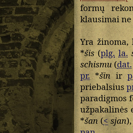
formų rekons
klausimai ne 
Yra žinoma,
*
šis
(
plg.
la.
schismu
(
dat.
pr.
*
šin
ir
p
priebalsius
pr
paradigmos f
užpakalinės e
*
šan
(
<
sjan
)
pan.