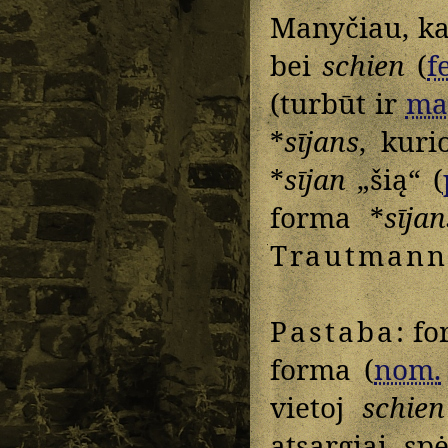
Manyčiau, ka
bei
schien
(
f
(turbūt ir
ma
*
sījans
, kur
*
sījan
„šią“ (
forma *
sījan
Trautmann
Pastaba
: fo
forma (
nom.
vietoj
schien
atsargiai sp