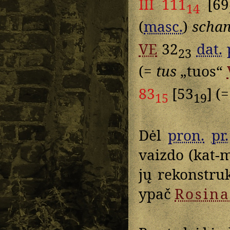
III 111
[69
14
(
masc.
)
scha
VE
32
dat.
23
(=
tus
„tuos“
83
[53
] (
15
19
Dėl
pron.
pr.
vaizdo (kat-
jų rekonstru
ypač
Rosina