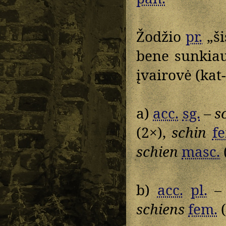
Žodžio
pr.
„ši
bene sunkia
įvairovė (kat
a)
acc.
sg.
–
s
(2×),
schin
f
schien
masc.
b)
acc.
pl.
schiens
fem.
(