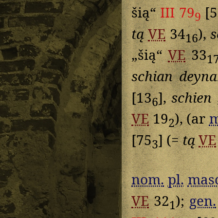
šią“
III 79
[5
9
tą
VE
34
),
s
16
„šią“
VE
33
1
schian deyna
[13
],
schien
6
VE
19
), (ar
m
2
[75
] (=
tą
VE
3
nom.
pl.
masc
VE
32
);
gen.
1