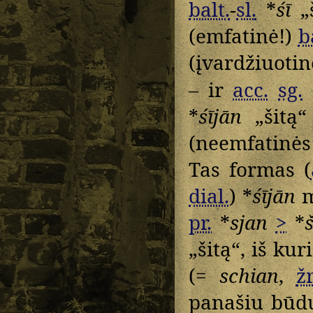
balt.
-
sl.
*
śī
„š
(emfatinė!)
b
(įvardžiuotin
– ir
acc.
sg.
*
śījān
„šitą“
(neemfatinės
Tas formas (
dial.
) *
śījān
m
pr.
*
sjan
>
*
„šitą“, iš ku
(=
schian
,
žr
panašiu būd