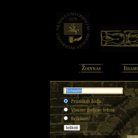
Žodynas
Išsami
Prūsiškas žodis
Visame žodyno tekste
Reikšmė