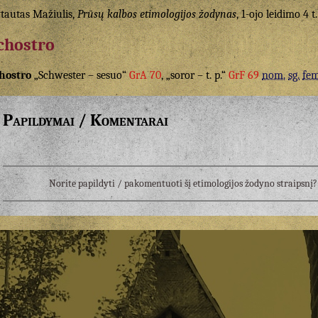
tautas Mažiulis,
Prūsų kalbos etimologijos žodynas
, 1-ojo leidimo 4 t.
chostro
hostro
„Schwester – sesuo“
GrA 70
, „soror – t. p.“
GrF 69
nom.
sg.
fem
Papildymai / Komentarai
Norite papildyti / pakomentuoti šį etimologijos žodyno straipsn