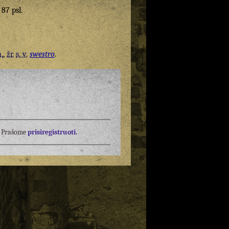
 87 psl.
.
,
žr.
s. v.
swestro
.
į? Prašome
prisiregistruoti.