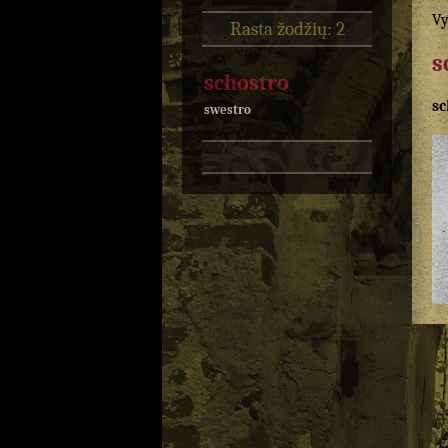
Vy
Rasta žodžių: 2
s
schostro
sc
swestro