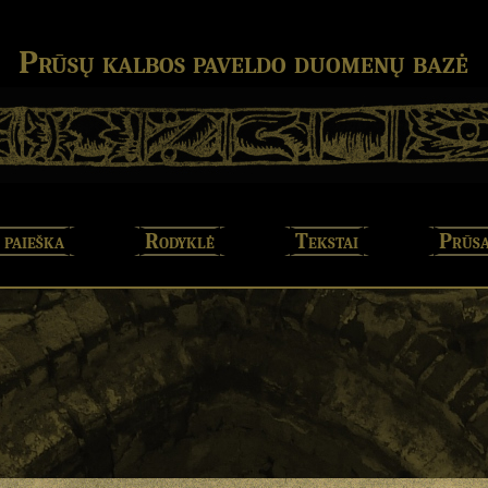
Prūsų kalbos paveldo duomenų bazė
 paieška
Rodyklė
Tekstai
Prūsa