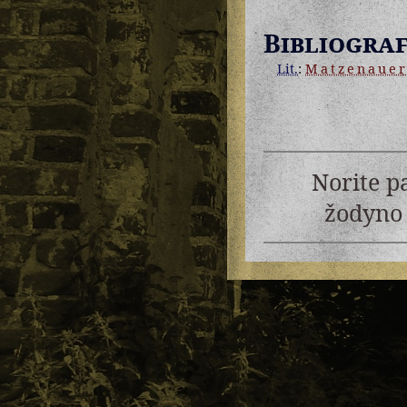
Bibliograf
Lit.
:
Matzenaue
Norite p
žodyno 