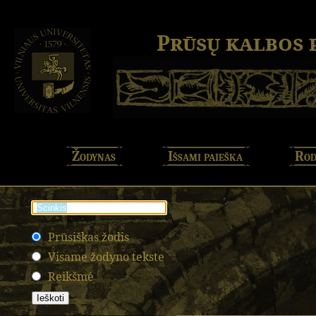
Prūsų kalbos
Žodynas
Išsami paieška
Rod
Prūsiškas žodis
Visame žodyno tekste
Reikšmė