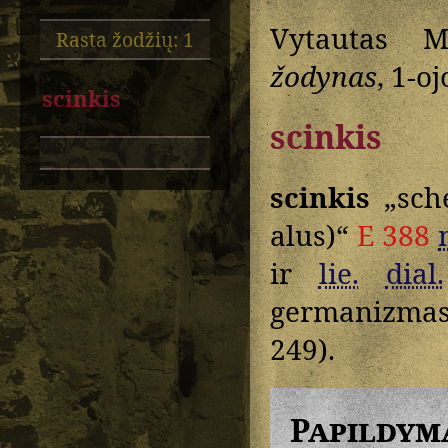
Vytautas M
Rasta žodžių: 1
žodynas
, 1-oj
scinkis
scinkis
scinkis
„sche
alus)“
E 388
ir
lie.
dial.
germanizmas
249).
Papildym