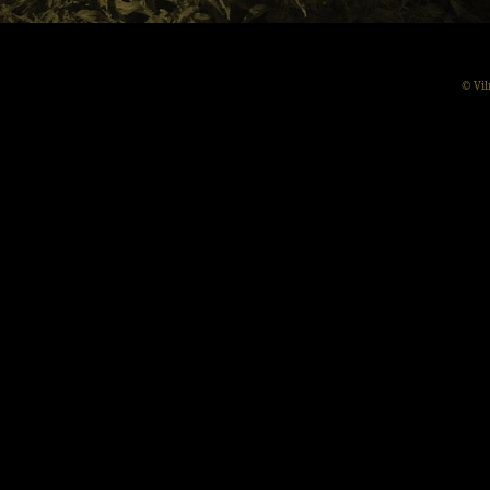
© Vil