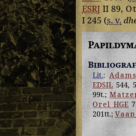
ESRJ
II 89,
O
I 245 (
s. v.
dh
Papildym
Bibliograf
Lit.
:
Adam
EDSIL
544, 5
99t.;
Matze
Orel
HGE
7
201tt.;
Vaan