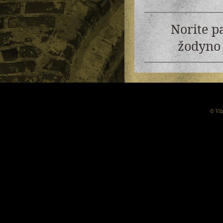
Norite p
žodyno 
© Vil