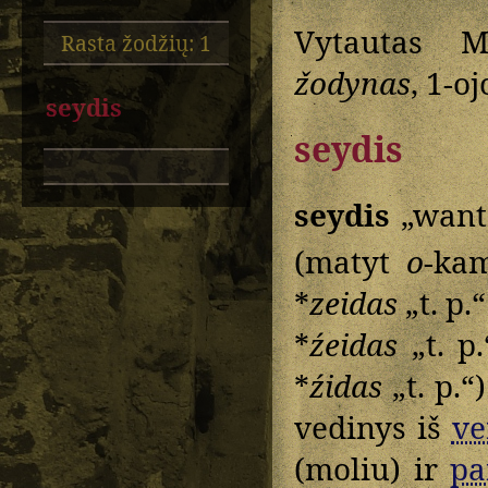
Vytautas M
Rasta žodžių: 1
žodynas
, 1-oj
seydis
seydis
seydis
„want
(matyt
o
-ka
*
zeidas
„t. p.
*
źeidas
„t. p.
*
źidas
„t. p.“)
vedinys iš
ve
(moliu) ir
pa