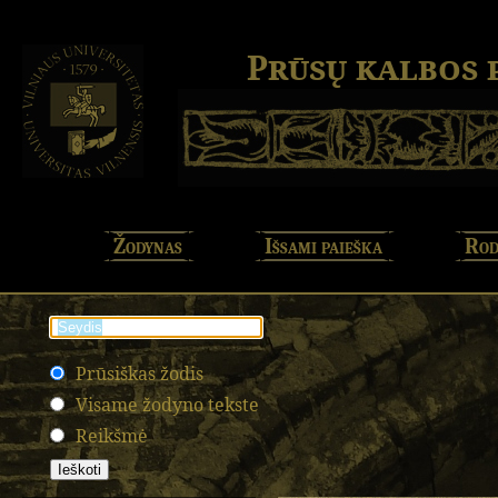
Prūsų kalbos
Žodynas
Išsami paieška
Rod
Prūsiškas žodis
Visame žodyno tekste
Reikšmė