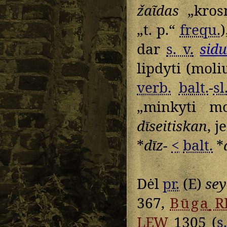
žaĩdas
„kros
„t. p.“
frequ.
)
dar
s. v.
sid
lipdyti (moli
verb.
balt.
-
sl
„minkyti mo
dīseitiskan
, 
*
dīz-
<
balt.
*
Dėl
pr.
(E)
sey
367,
Būga
R
LEW
1305 (
s