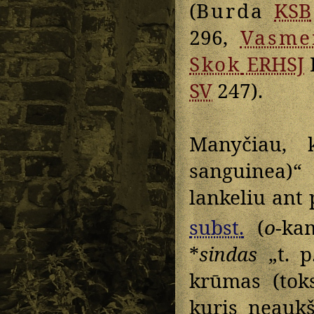
(
Burda
KSB
296,
Vasme
Skok
ERHSJ
I
SV
247).
Manyčiau,
sanguinea)“
lankeliu ant
subst.
(
o
-ka
*
sindas
„t. p
krūmas (tok
kuris neauk