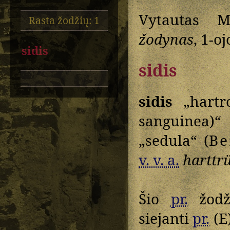
Vytautas M
Rasta žodžių: 1
žodynas
, 1-o
sidis
sidis
sidis
„hartro
sanguinea)
„sedula“ (
Be
v. v. a.
harttr
Šio
pr.
žodži
siejanti
pr.
(E