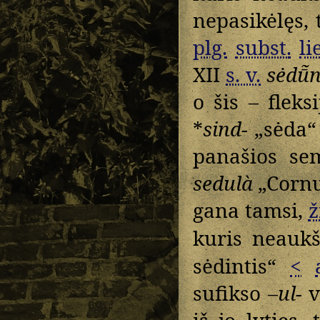
nepasikėlęs, 
plg.
subst.
li
XII
s. v.
sėdū̃
o šis – fleks
*
sind-
„sėda“ 
panašios se
sedulà
„Cornus
gana tamsi,
ž
kuris neauk
sėdintis“
<
sufikso –
ul-
v
iš jo lyties,