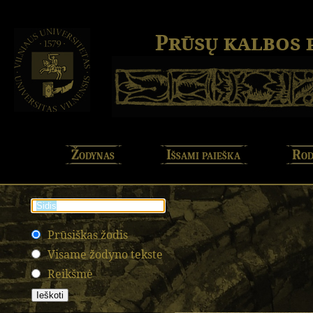
Prūsų kalbos
Žodynas
Išsami paieška
Rod
Prūsiškas žodis
Visame žodyno tekste
Reikšmė