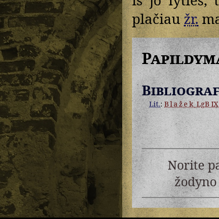
plačiau
žr.
ma
Papildym
Bibliograf
Lit.
:
Blažek
LgB IX
Norite p
žodyno 