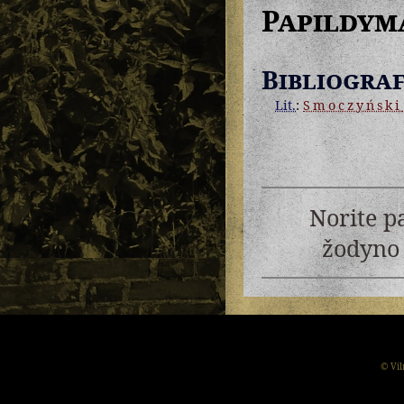
Papildym
Bibliograf
Lit.
:
Smoczyński
Norite p
žodyno 
© Vil