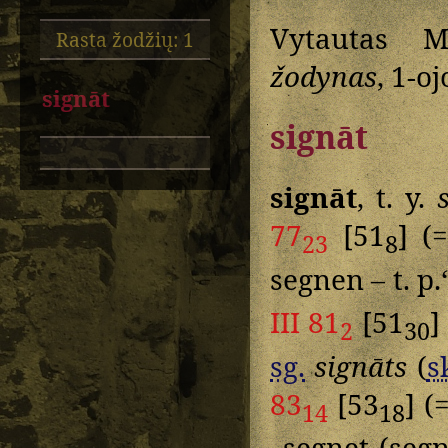
Vytautas M
Rasta žodžių: 1
žodynas
, 1-oj
signāt
signāt
signāt
, t. y.
77
[51
] (
23
8
segnen – t. p
III 81
[51
]
2
30
sg.
signāts
(
s
83
[53
] (
14
18
„segnet (seg