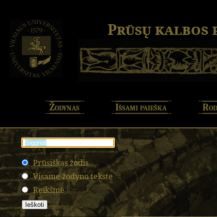
Prūsų kalbos
Žodynas
Išsami paieška
Rod
Prūsiškas žodis
Visame žodyno tekste
Reikšmė