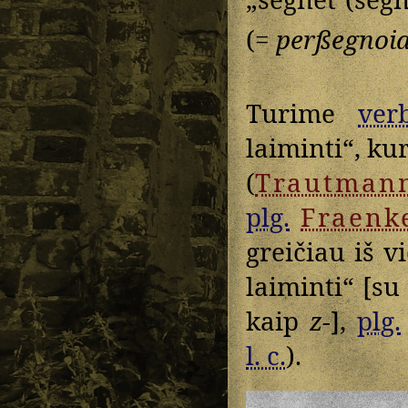
(=
perßegnoi
Turime
verb
laiminti“, ku
(
Trautman
plg.
Fraenk
greičiau iš 
laiminti“ [su
kaip
z-
],
plg.
l. c.
).